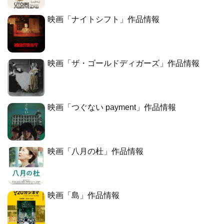
映画「ナイトシフト」作品情報
映画「ザ・ゴールドディガーズ」作品情報
映画「つぐない payment」作品情報
映画「八月の杜」作品情報
映画「島」作品情報