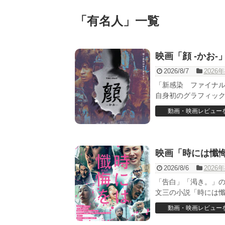
「
有名人
」
一覧
映画「顔 -かお-
2026/8/7
2026
「新感染 ファイナル
自身初のグラフィック
動画・映画レビュー
映画「時には懺
2026/8/6
2026
「告白」「渇き。」の
文三の小説「時には懺
動画・映画レビュー