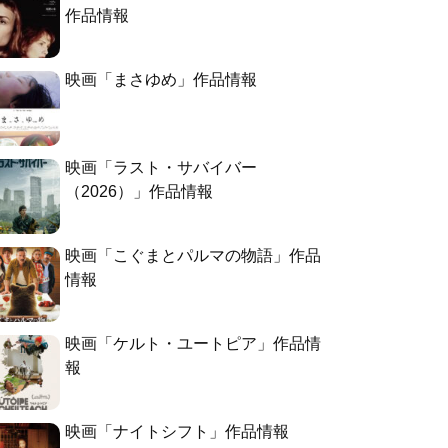
作品情報
映画「まさゆめ」作品情報
映画「ラスト・サバイバー
（2026）」作品情報
映画「こぐまとパルマの物語」作品
情報
映画「ケルト・ユートピア」作品情
報
映画「ナイトシフト」作品情報