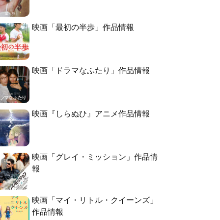
映画「最初の半歩」作品情報
映画「ドラマなふたり」作品情報
映画『しらぬひ』アニメ作品情報
映画「グレイ・ミッション」作品情
報
映画「マイ・リトル・クイーンズ」
作品情報