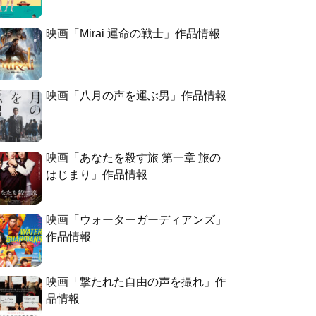
映画「Mirai 運命の戦士」作品情報
映画「八月の声を運ぶ男」作品情報
映画「あなたを殺す旅 第一章 旅の
はじまり」作品情報
映画「ウォーターガーディアンズ」
作品情報
映画「撃たれた自由の声を撮れ」作
品情報