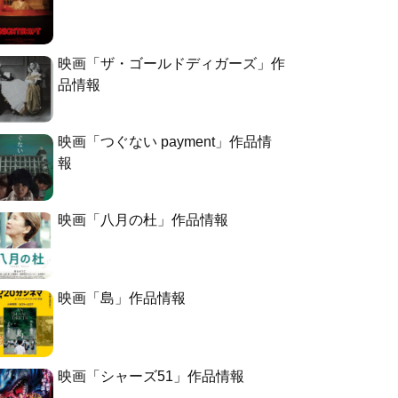
映画「ザ・ゴールドディガーズ」作
品情報
映画「つぐない payment」作品情
報
映画「八月の杜」作品情報
映画「島」作品情報
映画「シャーズ51」作品情報