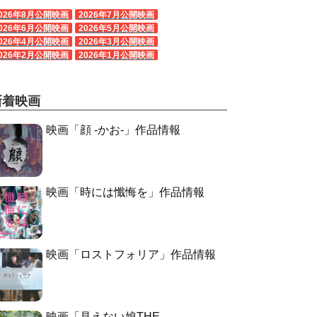
026年8月公開映画
2026年7月公開映画
026年6月公開映画
2026年5月公開映画
026年4月公開映画
2026年3月公開映画
026年2月公開映画
2026年1月公開映画
新着映画
映画「顔 -かお-」作品情報
映画「時には懺悔を」作品情報
映画「ロストフォリア」作品情報
映画「見えない娘THE