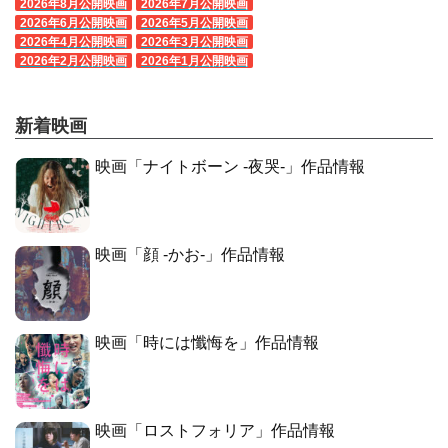
2026年8月公開映画
2026年7月公開映画
2026年6月公開映画
2026年5月公開映画
2026年4月公開映画
2026年3月公開映画
2026年2月公開映画
2026年1月公開映画
新着映画
映画「ナイトボーン -夜哭-」作品情報
映画「顔 -かお-」作品情報
映画「時には懺悔を」作品情報
映画「ロストフォリア」作品情報