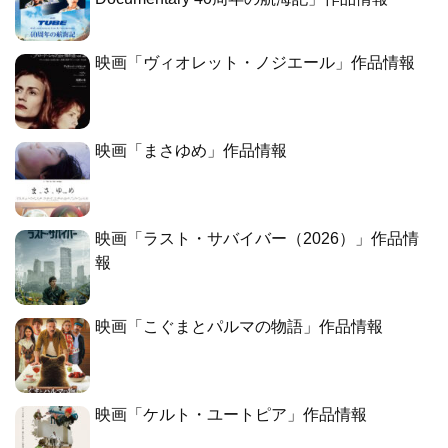
映画「ヴィオレット・ノジエール」作品情報
映画「まさゆめ」作品情報
映画「ラスト・サバイバー（2026）」作品情
報
映画「こぐまとパルマの物語」作品情報
映画「ケルト・ユートピア」作品情報