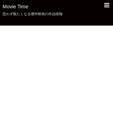
Movie Time
思わず観たくなる傑作映画の作品情報