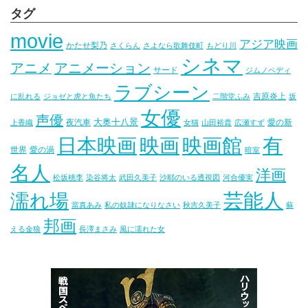
タグ
movie
アジア映画
かたせ梨乃
さくらん
さよなら歌舞伎町
もどり川
シネマ
アニメ
アニメーション
サード
ジムノペディ
ラブシーン
吉原炎上
に乱れる
ジョゼと虎と魚たち
二階堂ふみ
坂
女優
声優
大奥十八景
夜汽車
愛の新
上香織
女猫
山田裕貴
広瀬すず
映画
映画館
有
日本映画
世界
愛の渦
暗室
名人
洋画
松坂桃李
染谷将太
武田久美子
沙耶のいる透視図
河合優実
芸能人
濡れ場
當真あみ
私の奴隷になりなさい
秋吉久美子
蘇
邦画
える金狼
長澤まさみ
風に濡れた女