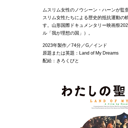
ムスリム女性のノウシーン・ハーンが監
スリム女性たちによる歴史的抵抗運動の
す。山形国際ドキュメンタリー映画祭20
ル「我が理想の国」）。
2023年製作／74分／G／インド
原題または英題：Land of My Dreams
配給：きろくびと