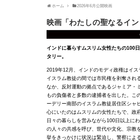
ホーム
2026年6月公開映画
映画「わたしの聖なるイン
インドに暮らすムスリム女性たちの100
タリー。
2019年12月、インドのモディ政権は
イスラム教徒の間では市民権を剥奪され
なか、反対運動の拠点であるジャミア・ミ
もの負傷者と多数の逮捕者を出した。こ
ーデリー南部のイスラム教徒居住区シャ
心にいたのはムスリムの女性たちで、政
日々の暮らしを営みながら100日以上に
の人々の共感を呼び、世代や文化、宗教
挙をきっかけに状況は緊迫し、警察によ