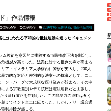
2
2
2
ド」作品情報
2
2026/5/9
2026/5/9
2026年6月公開映画
,
映画作品情報
日以上にわたる平和的な抵抗運動を追ったドキュメン
イスラム教徒を意図的に排除する市民権改正法を制定し、
る危機感が高まった。法案に対する批判の声が高まる
リア・イスラミア大学構内に警察が突入し、200人
の暴力的な対応と差別的な法案への抗議として、ニュ
ヒーン・バーグで大規模な座り込みが始まる。その中
府による宗教差別やデモ鎮圧は憲法違反だと主張し、
わたり幹線道路を封鎖した。この非暴力の運動は多く
を越えてインド全土に広まった。しかしデリー議会選
る強制排除が起こる。