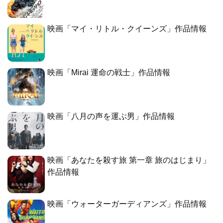
映画「マイ・リトル・クイーンズ」作品情報
映画「Mirai 運命の戦士」作品情報
映画「八月の声を運ぶ男」作品情報
映画「あなたを殺す旅 第一章 旅のはじまり」
作品情報
映画「ウォーターガーディアンズ」作品情報