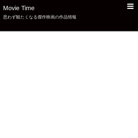
Movie Time
思わず観たくなる傑作映画の作品情報