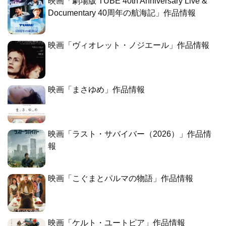
映画「劇場版 TUBE 40th Anniversary Live &
Documentary 40周年の航海記」作品情報
映画「ヴィオレット・ノジエール」作品情報
映画「まさゆめ」作品情報
映画「ラスト・サバイバー（2026）」作品情
報
映画「こぐまとパルマの物語」作品情報
映画「ケルト・ユートピア」作品情報