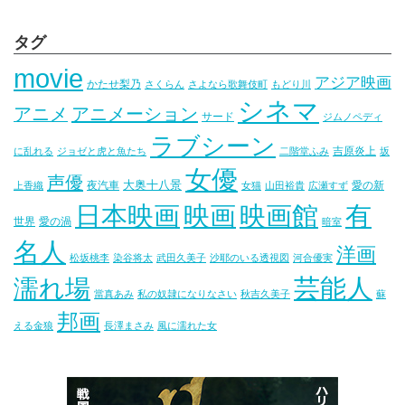
タグ
movie
アジア映画
かたせ梨乃
さくらん
さよなら歌舞伎町
もどり川
シネマ
アニメ
アニメーション
サード
ジムノペディ
ラブシーン
吉原炎上
に乱れる
ジョゼと虎と魚たち
二階堂ふみ
坂
女優
声優
大奥十八景
夜汽車
愛の新
上香織
女猫
山田裕貴
広瀬すず
映画
映画館
有
日本映画
世界
愛の渦
暗室
名人
洋画
松坂桃李
染谷将太
武田久美子
沙耶のいる透視図
河合優実
芸能人
濡れ場
當真あみ
私の奴隷になりなさい
秋吉久美子
蘇
邦画
える金狼
長澤まさみ
風に濡れた女