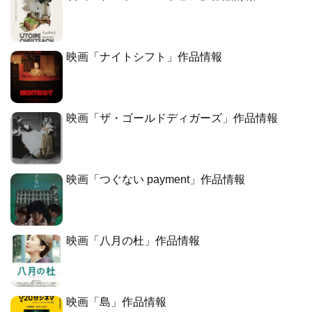
映画「ナイトシフト」作品情報
映画「ザ・ゴールドディガーズ」作品情報
映画「つぐない payment」作品情報
映画「八月の杜」作品情報
映画「島」作品情報