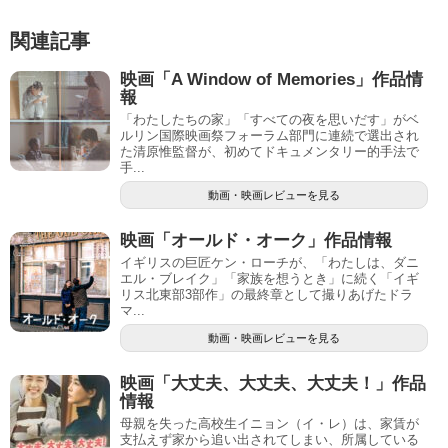
関連記事
映画「A Window of Memories」作品情
報
「わたしたちの家」「すべての夜を思いだす」がベ
ルリン国際映画祭フォーラム部門に連続で選出され
た清原惟監督が、初めてドキュメンタリー的手法で
手...
動画・映画レビューを見る
映画「オールド・オーク」作品情報
イギリスの巨匠ケン・ローチが、「わたしは、ダニ
エル・ブレイク」「家族を想うとき」に続く「イギ
リス北東部3部作」の最終章として撮りあげたドラ
マ...
動画・映画レビューを見る
映画「大丈夫、大丈夫、大丈夫！」作品
情報
母親を失った高校生イニョン（イ・レ）は、家賃が
支払えず家から追い出されてしまい、所属している