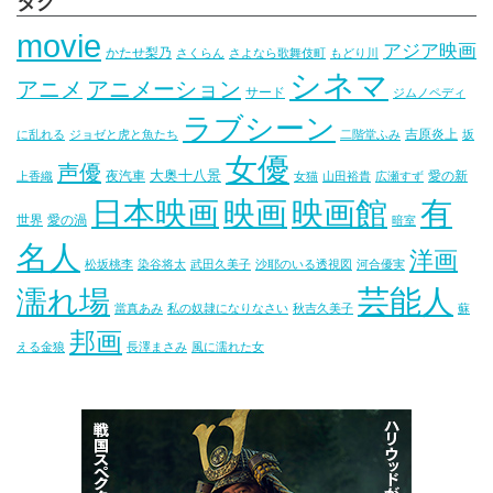
タグ
movie
アジア映画
かたせ梨乃
さくらん
さよなら歌舞伎町
もどり川
シネマ
アニメ
アニメーション
サード
ジムノペディ
ラブシーン
吉原炎上
に乱れる
ジョゼと虎と魚たち
二階堂ふみ
坂
女優
声優
大奥十八景
夜汽車
愛の新
上香織
女猫
山田裕貴
広瀬すず
映画
映画館
有
日本映画
世界
愛の渦
暗室
名人
洋画
松坂桃李
染谷将太
武田久美子
沙耶のいる透視図
河合優実
芸能人
濡れ場
當真あみ
私の奴隷になりなさい
秋吉久美子
蘇
邦画
える金狼
長澤まさみ
風に濡れた女