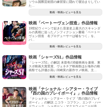
ソウル国際芸術団の練習室に隠れて寝泊まりしてい
た...
動画・映画レビューを見る
映画「ベートーヴェン捏造」作品情報
19世紀ウィーンで起きた音楽史上最大のスキャンダ
ルの真相に迫ったノンフィクション書籍「ベートー
ヴェン捏造 名プロデューサーは嘘をつく」を、
バ...
動画・映画レビューを見る
映画「シャーズ51」作品情報
「シャーズ51」の解説 未曾有のB級映画を連発、東
スポ映画大賞受賞、ヴェネチア映画祭ほか海外の映
画祭でも評価が高い河崎実の新作サメ映画。主...
動画・映画レビューを見る
映画「ナショナル・シアター・ライブ
『西の国のプレイボーイ』」作品情報
「ナショナル・シアター・ライブ『西の国のプレイ
ボーイ』」の解説 ニコラ・コフラン、エンナ・ハー
ドウィック、ショボーン・マクスウィーニーが共...