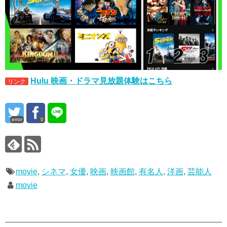
Hulu 映画・ドラマ見放題体験はこちら
リンク
error
0
movie
,
シネマ
,
女優
,
映画
,
映画館
,
有名人
,
洋画
,
芸能人
movie