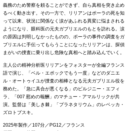
義務のため警察を頼ることができず、自ら真相を突き止め
るべく動き出す。その一方で、リリアンはポーラの死を知
って以来、状況に関係なく涙があふれる異変に悩まされる
ようになり、眼科医の元夫ガブリエルのもとを訪れる。涙
の原因は判明しなかったものの、ポーラの事件の調査をガ
ブリエルに手伝ってもらうことになったリリアンは、探偵
まがいの捜査に乗り出し危険な真相へと踏み込んでいく。
主人公の精神分析医リリアンをフォスターが全編フランス
語で演じ、「ベル・エポックでもう一度」などのダニエ
ル・オートゥイユが捜査の相棒となる元夫ガブリエル役を
務めた。「急に具合が悪くなる」のビルジニー・エフィ
ラ、「007 慰めの報酬」のマチュー・アマルリックが共
演。監督は「美しき棘」「プラネタリウム」のレベッカ・
ズロトブスキ。
2025年製作／107分／PG12／フランス