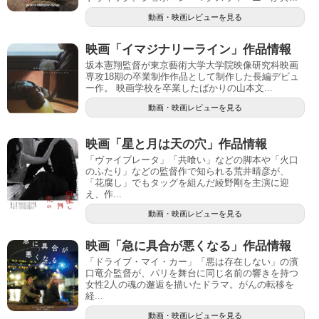
動画・映画レビューを見る
映画「イマジナリーライン」作品情報
坂本憲翔監督が東京藝術大学大学院映像研究科映画
専攻18期の卒業制作作品として制作した長編デビュ
ー作。 映画学校を卒業したばかりの山本文...
動画・映画レビューを見る
映画「星と月は天の穴」作品情報
「ヴァイブレータ」「共喰い」などの脚本や「火口
のふたり」などの監督作で知られる荒井晴彦が、
「花腐し」でもタッグを組んだ綾野剛を主演に迎
え、作...
動画・映画レビューを見る
映画「急に具合が悪くなる」作品情報
「ドライブ・マイ・カー」「悪は存在しない」の濱
口竜介監督が、パリを舞台に同じ名前の響きを持つ
女性2人の魂の邂逅を描いたドラマ。がんの転移を
経...
動画・映画レビューを見る