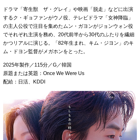
ドラマ「寄生獣 ザ・グレイ」や映画「脱走」などに出演
するク・ギョファンがウノ役、テレビドラマ「女神降臨」
の主人公役で注目を集めたムン・ガヨンがジョンウォン役
でそれぞれ主演を務め、20代前半から30代のふたりを繊細
かつリアルに演じる。「82年生まれ、キム・ジヨン」のキ
ム・ドヨン監督がメガホンをとった。
2025年製作／115分／G／韓国
原題または英題：Once We Were Us
配給：日活、KDDI