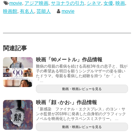
movie
,
アジア映画
,
サヨナラの引力
,
シネマ
,
女優
,
映画
,
映画館
,
有名人
,
芸能人
movie
関連記事
映画「90メートル」作品情報
難病の母親の看病を続ける高校3年生の息子と、我が
子の希望ある明日を願うシングルマザーの姿を描い
たドラマ。母親を看病した経験を持つ『か「」く
「...
動画・映画レビューを見る
映画「顔 -かお-」作品情報
「新感染 ファイナル・エクスプレス」のヨン・サ
ンホ監督が2018年に発表した自身初のグラフィック
ノベルを映画化したサスペンスミステリー。 ...
動画・映画レビューを見る