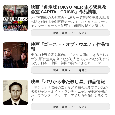
映画「劇場版TOKYO MER 走る緊急救
命室 CAPITAL CRISIS」作品情報
オペ室搭載の大型車両・ERカーで災害や事故の現場
へ駆け付ける救命医療チーム（モバイル・エマージ
ェンシー・ルーム＝MER）の奮闘を描く人気シリ...
動画・映画レビューを見る
映画「ゴースト・オブ・ウエノ」作品情
報
東京の上野公園を舞台に、1人の人間の生き方として
の“失踪”に焦点を当てながら人と人とのつながりに迫
った、日本・中国・韓国の合作によるヒューマ...
動画・映画レビューを見る
映画「パリから来た殺し屋」作品情報
「男と女」「暗殺の森」などで知られるフランスの
名優ジャン＝ルイ・トランティニャンが主演を務め
た、フランス、イタリア、アメリカ合作によるクラ
イ...
動画・映画レビューを見る