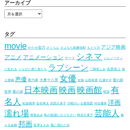
アーカイブ
タグ
movie
アジア映画
かたせ梨乃
さくらん
さよなら歌舞伎町
もどり川
シネマ
アニメ
アニメーション
サード
ジムノペディ
ラブシーン
吉原炎上
に乱れる
ジョゼと虎と魚たち
二階堂ふみ
坂
女優
声優
大奥十八景
夜汽車
愛の新
上香織
女猫
山田裕貴
広瀬すず
映画
映画館
有
日本映画
世界
愛の渦
暗室
名人
洋画
松坂桃李
染谷将太
武田久美子
沙耶のいる透視図
河合優実
芸能人
濡れ場
當真あみ
私の奴隷になりなさい
秋吉久美子
蘇
邦画
える金狼
長澤まさみ
風に濡れた女