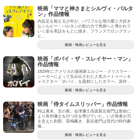
映画「ママと神さまとシルヴィ・バルタ
ン」作品情報
内反足を抱える少年が、パワフルな母の愛と大好き
なシルビー・バルタンの歌の力で奇跡へと導かれて
いく姿を実話をもとに描き、フランスでロングラン
ヒ...
動画・映画レビューを見る
映画「ポパイ・ザ・スレイヤー・マン」
作品情報
1929年にアメリカの漫画家エルジー・クリスラー・
シーガーによって生み出された人気カートゥーンキ
ャラクター「ポパイ」を題材にしたホラー。原作...
動画・映画レビューを見る
映画「侍タイムスリッパー」作品情報
時は幕末、京の夜。会津藩士高坂新左衛門は密命に
より長州藩士を討つ任を帯びていた。いざ両者が刃
を交えた刹那、雷鳴轟き、新左衛門は現代の時代劇
撮...
動画・映画レビューを見る