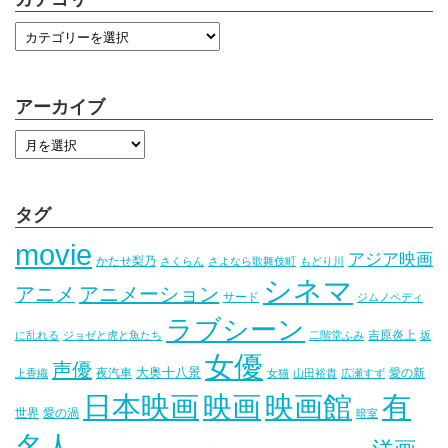
アーカイブ
タグ
movie
アジア映画
かたせ梨乃
さくらん
さよなら歌舞伎町
もどり川
シネマ
アニメ
アニメーション
サード
ジムノペディ
ラブシーン
吉原炎上
に乱れる
ジョゼと虎と魚たち
二階堂ふみ
坂
女優
声優
大奥十八景
夜汽車
愛の新
上香織
女猫
山田裕貴
広瀬すず
映画
映画館
有
日本映画
世界
愛の渦
暗室
名人