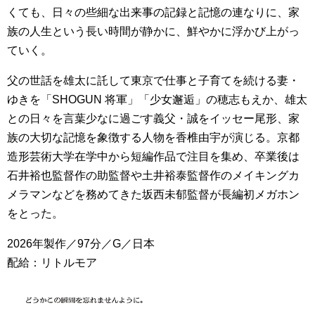
くても、日々の些細な出来事の記録と記憶の連なりに、家
族の人生という長い時間が静かに、鮮やかに浮かび上がっ
ていく。
父の世話を雄太に託して東京で仕事と子育てを続ける妻・
ゆきを「SHOGUN 将軍」「少女邂逅」の穂志もえか、雄太
との日々を言葉少なに過ごす義父・誠をイッセー尾形、家
族の大切な記憶を象徴する人物を香椎由宇が演じる。京都
造形芸術大学在学中から短編作品で注目を集め、卒業後は
石井裕也監督作の助監督や土井裕泰監督作のメイキングカ
メラマンなどを務めてきた坂西未郁監督が長編初メガホン
をとった。
2026年製作／97分／G／日本
配給：リトルモア