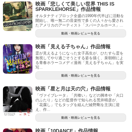
映画「悲しくて美しい世界 THIS IS
SPARKLEHORSE」作品情報
オルタナティブロック全盛の1990年代半ばに活動を
開始し、唯一無二の音楽性で多くの人々から愛され
たアメリカのアーティスト「スパークルホース」...
動画・映画レビューを見る
映画「見える子ちゃん」作品情報
霊が見えるようになった女子高生が、ひたすら霊を
無視してやり過ごそうとする姿を描く、泉朝樹によ
る青春ホラーコメディ漫画「見える子ちゃん」を実
写...
動画・映画レビューを見る
映画「星と月は天の穴」作品情報
「ヴァイブレータ」「共喰い」などの脚本や「火口
のふたり」などの監督作で知られる荒井晴彦が、
「花腐し」でもタッグを組んだ綾野剛を主演に迎
え、作...
動画・映画レビューを見る
映画「10DANCE」作品情報