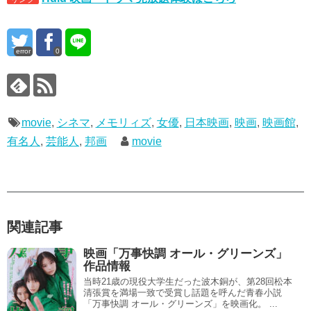
error
0
movie
,
シネマ
,
メモリィズ
,
女優
,
日本映画
,
映画
,
映画館
,
有名人
,
芸能人
,
邦画
movie
関連記事
映画「万事快調 オール・グリーンズ」
作品情報
当時21歳の現役大学生だった波木銅が、第28回松本
清張賞を満場一致で受賞し話題を呼んだ青春小説
「万事快調 オール・グリーンズ」を映画化。 ...