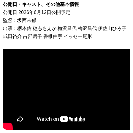
公開日・キャスト、その他基本情報
公開日 2026年6月12日公開予定
監督：坂西未郁
出演：柄本佑 穂志もえか 梅沢昌代 梅沢昌代 伊佐山ひろ子
成田裕介 占部房子 香椎由宇 イッセー尾形