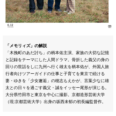
「メモリィズ」の解説
「木挽町のあだ討ち」の柄本佑主演、家族の大切な記憶
と記録をテーマにした人間ドラマ。骨折した義父の身の
回りの世話をしに九州へ行く雄太を柄本佑が、外国人旅
行者向けツアーガイドの仕事と子育てを東京で続ける
妻・ゆきを「少女邂逅」の穂志もえかが、言葉少なに雄
太との日々を過ごす義父・誠をイッセー尾形が演じる。
大分県竹田市と東京を中心に撮影。京都造形芸術大学
（現:京都芸術大学）出身の坂西未郁の初長編監督作。