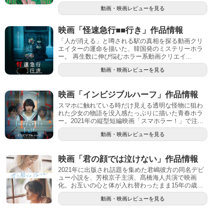
動画・映画レビューを見る
映画「怪速急行■■行き」作品情報
「人が消える」と噂される駅の真相を探る動画クリ
エイターの運命を描いた、韓国発のミステリーホラ
ー。 再生数に伸び悩むホラー系動画クリエイ...
動画・映画レビューを見る
映画「インビジブルハーフ」作品情報
スマホに触れている時だけ見える透明な怪物に狙わ
れた少女の物語を没入感たっぷりに描いた青春ホラ
ー。2021年の縦型短編映画「スマホラー！」で注...
動画・映画レビューを見る
映画「君の顔では泣けない」作品情報
2021年に出版され話題を集めた君嶋彼方の同名デビ
ュー小説を、芳根京子主演、髙橋海人共演で映画
化。お互いの心と体が入れ替わったまま15年の歳...
動画・映画レビューを見る