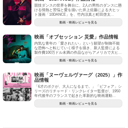
競技ダンスの世界を舞台に、2人の男性のダンスに懸
ける情熱と苦悩と愛を描いた井上佐藤による大ヒッ
ト漫画「10DANCE」を、竹内涼真と町田啓太...
動画・映画レビューを見る
映画「オブセッション 災愛」作品情報
内気な青年の「愛されたい」という願望が制御不能
な恐怖へと転じていく様子を描き、新人監督による
製作費100万ドル未満の作品ながらアメリカで大ヒ...
動画・映画レビューを見る
映画「ヌーヴェルヴァーグ（2025）」作
品情報
「6才のボクが、大人になるまで。」「ビフォア」シ
リーズのリチャード・リンクレイター監督が、1950
年代後半のフランスで起きた革新的な映画運動...
動画・映画レビューを見る