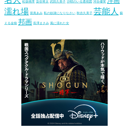
洋画
松坂桃李
染谷将太
武田久美子
沙耶のいる透視図
河合優実
芸能人
濡れ場
當真あみ
私の奴隷になりなさい
秋吉久美子
蘇
邦画
える金狼
長澤まさみ
風に濡れた女