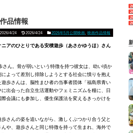
2
2
2
」作品情報
2
2026/4/24
2026/4/24
2026年5月公開映画
,
映画作品情報
オニアのひとりである安積遊歩（あさかゆうほ）さん
。
遊歩さん。骨が弱いという特徴を持つ彼女は、幼い頃か
別によって差別し排除しようとする社会に憤りを抱え
た遊歩さんは、脳性まひ者の当事者団体「福島県青い
中に出会った自立生活運動やフェミニズムを糧に、日
国際会議にも参加し、優生保護法を変えるきっかけを
遊歩さんの姿を追いながら、激しくぶつかり合う父と
さんや、遊歩さんと同じ特徴を持って生まれ、海外で