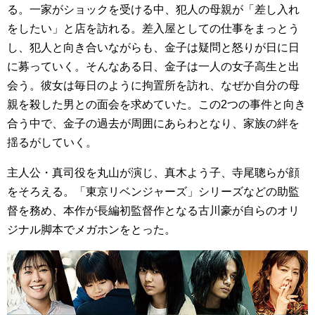
る。一家がショックを受ける中、犯人の母親が「差し入れ
をしたい」と店を訪れる。差入屋としての仕事をまっとう
し、犯人と向き合いながらも、金子は疑問と怒りが日に日
に募っていく。そんなある日、金子は一人の女子高生と出
会う。彼女は毎日のように拘置所を訪れ、なぜか自分の母
親を殺した男との面会を求めていた。この2つの事件と向き
合う中で、金子の過去が周囲にあらわとなり、家族の絆を
揺るがしていく。
主人公・真司役を丸山が演じ、真木よう子、寺尾聰らが顔
をそろえる。「東京リベンジャーズ」シリーズなどの助監
督を務め、本作が長編初監督作となる古川豪が自らのオリ
ジナル脚本でメガホンをとった。