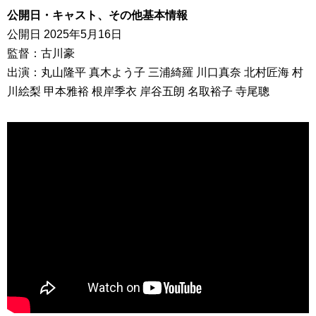
公開日・キャスト、その他基本情報
公開日 2025年5月16日
監督：古川豪
出演：丸山隆平 真木よう子 三浦綺羅 川口真奈 北村匠海 村
川絵梨 甲本雅裕 根岸季衣 岸谷五朗 名取裕子 寺尾聰