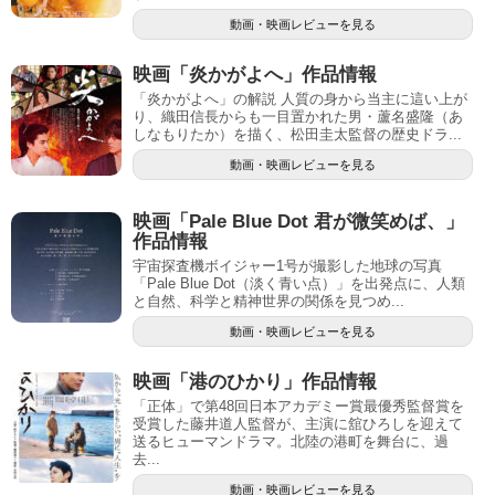
動画・映画レビューを見る
映画「炎かがよへ」作品情報
「炎かがよへ」の解説 人質の身から当主に這い上が
り、織田信長からも一目置かれた男・蘆名盛隆（あ
しなもりたか）を描く、松田圭太監督の歴史ドラ...
動画・映画レビューを見る
映画「Pale Blue Dot 君が微笑めば、」
作品情報
宇宙探査機ボイジャー1号が撮影した地球の写真
「Pale Blue Dot（淡く青い点）」を出発点に、人類
と自然、科学と精神世界の関係を見つめ...
動画・映画レビューを見る
映画「港のひかり」作品情報
「正体」で第48回日本アカデミー賞最優秀監督賞を
受賞した藤井道人監督が、主演に舘ひろしを迎えて
送るヒューマンドラマ。北陸の港町を舞台に、過
去...
動画・映画レビューを見る