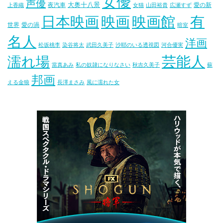
女優
声優
大奥十八景
夜汽車
愛の新
上香織
女猫
山田裕貴
広瀬すず
映画
映画館
有
日本映画
世界
愛の渦
暗室
名人
洋画
松坂桃李
染谷将太
武田久美子
沙耶のいる透視図
河合優実
芸能人
濡れ場
當真あみ
私の奴隷になりなさい
秋吉久美子
蘇
邦画
える金狼
長澤まさみ
風に濡れた女