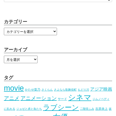
カテゴリー
アーカイブ
タグ
movie
アジア映画
かたせ梨乃
さくらん
さよなら歌舞伎町
もどり川
シネマ
アニメ
アニメーション
サード
ジムノペディ
ラブシーン
吉原炎上
に乱れる
ジョゼと虎と魚たち
二階堂ふみ
坂