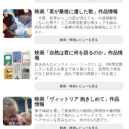
映画「君が最後に遺した歌」作品情報
「今夜、世界からこの恋が消えても」の道枝駿佑
（なにわ男子）と三木孝浩監督が再タッグを組み、
同作の原作者・一条岬の同名小説を映画化したラブ
スト...
動画・映画レビューを見る
映画「自然は君に何を語るのか」作品情
報
若き詩人のドンファ（ハ・ソングク）は、3年間交際
している恋人を家まで送り届けると、玄関先で彼女
の父と鉢合わせ、流れで彼女の両親と一日を過ご
す...
動画・映画レビューを見る
映画「ヴィットリア 抱きしめて」作品
情報
養子縁組を通して家族同士の複雑な関係性や倫理観
を描いたイタリア発のヒューマンドラマ。 ナポリで
ヘアサロンを営みながら、夫や3人の息子た...
動画・映画レビューを見る