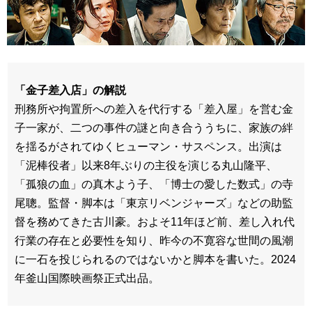
「金子差入店」の解説
刑務所や拘置所への差入を代行する「差入屋」を営む金
子一家が、二つの事件の謎と向き合ううちに、家族の絆
を揺るがされてゆくヒューマン・サスペンス。出演は
「泥棒役者」以来8年ぶりの主役を演じる丸山隆平、
「孤狼の血」の真木よう子、「博士の愛した数式」の寺
尾聰。監督・脚本は「東京リベンジャーズ」などの助監
督を務めてきた古川豪。およそ11年ほど前、差し入れ代
行業の存在と必要性を知り、昨今の不寛容な世間の風潮
に一石を投じられるのではないかと脚本を書いた。2024
年釜山国際映画祭正式出品。