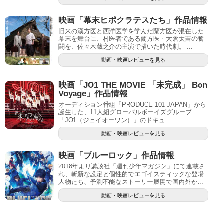
映画「幕末ヒポクラテスたち」作品情報
旧来の漢方医と西洋医学を学んだ蘭方医が混在した
幕末を舞台に、村医者である蘭方医・大倉太吉の奮
闘を、佐々木蔵之介の主演で描いた時代劇。 ...
動画・映画レビューを見る
映画「JO1 THE MOVIE 「未完成」 Bon
Voyage」作品情報
オーディション番組「PRODUCE 101 JAPAN」から
誕生した、11人組グローバルボーイズグループ
「JO1（ジェイオーワン）」のドキュ...
動画・映画レビューを見る
映画「ブルーロック」作品情報
2018年より講談社「週刊少年マガジン」にて連載さ
れ、斬新な設定と個性的でエゴイスティックな登場
人物たち、予測不能なストーリー展開で国内外か...
動画・映画レビューを見る