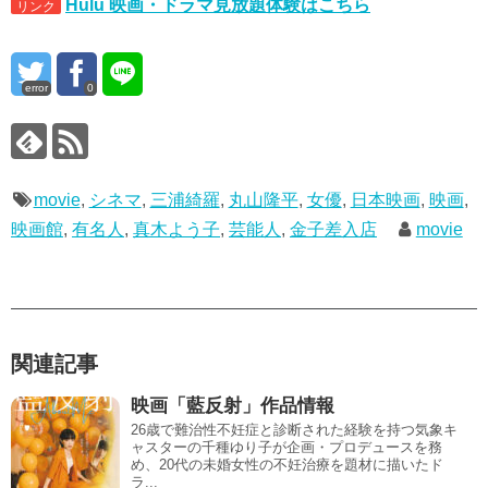
Hulu 映画・ドラマ見放題体験はこちら
リンク
error
0
movie
,
シネマ
,
三浦綺羅
,
丸山隆平
,
女優
,
日本映画
,
映画
,
映画館
,
有名人
,
真木よう子
,
芸能人
,
金子差入店
movie
関連記事
映画「藍反射」作品情報
26歳で難治性不妊症と診断された経験を持つ気象キ
ャスターの千種ゆり子が企画・プロデュースを務
め、20代の未婚女性の不妊治療を題材に描いたド
ラ...