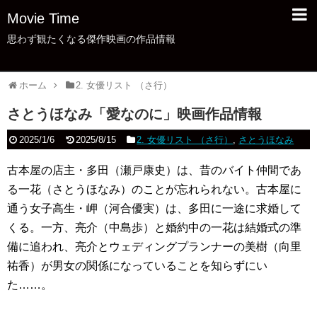
Movie Time
思わず観たくなる傑作映画の作品情報
ホーム
2. 女優リスト （さ行）
さとうほなみ「愛なのに」映画作品情報
2025/1/6
2025/8/15
2. 女優リスト （さ行）
,
さとうほなみ
古本屋の店主・多田（瀬戸康史）は、昔のバイト仲間であ
る一花（さとうほなみ）のことが忘れられない。古本屋に
通う女子高生・岬（河合優実）は、多田に一途に求婚して
くる。一方、亮介（中島歩）と婚約中の一花は結婚式の準
備に追われ、亮介とウェディングプランナーの美樹（向里
祐香）が男女の関係になっていることを知らずにい
た……。