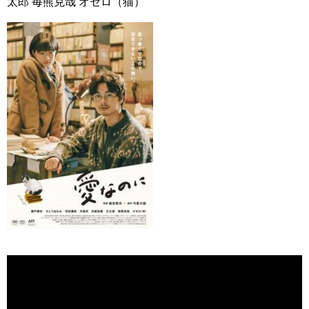
太郎 毎熊克哉 オセロ（猫）