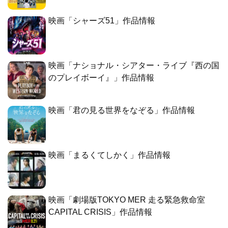
映画「シャーズ51」作品情報
映画「ナショナル・シアター・ライブ『西の国
のプレイボーイ』」作品情報
映画「君の見る世界をなぞる」作品情報
映画「まるくてしかく」作品情報
映画「劇場版TOKYO MER 走る緊急救命室
CAPITAL CRISIS」作品情報