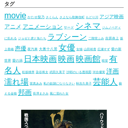
タグ
movie
アジア映画
かたせ梨乃
さくらん
さよなら歌舞伎町
もどり川
シネマ
アニメ
アニメーション
サード
ジムノペディ
ラブシーン
吉原炎上
に乱れる
ジョゼと虎と魚たち
二階堂ふみ
坂
女優
声優
大奥十八景
夜汽車
愛の新
上香織
女猫
山田裕貴
広瀬すず
映画
映画館
有
日本映画
世界
愛の渦
暗室
名人
洋画
松坂桃李
染谷将太
武田久美子
沙耶のいる透視図
河合優実
芸能人
濡れ場
當真あみ
私の奴隷になりなさい
秋吉久美子
蘇
邦画
える金狼
長澤まさみ
風に濡れた女