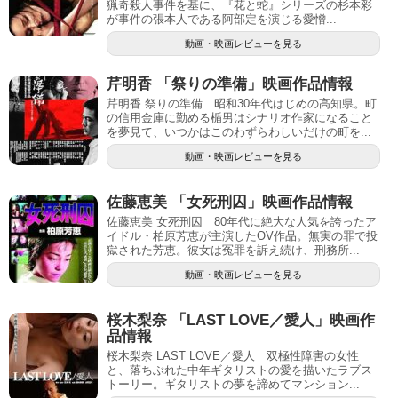
猟奇殺人事件を基に、『花と蛇』シリーズの杉本彩
が事件の張本人である阿部定を演じる愛憎...
動画・映画レビューを見る
芹明香 「祭りの準備」映画作品情報
芹明香 祭りの準備 昭和30年代はじめの高知県。町
の信用金庫に勤める楯男はシナリオ作家になること
を夢見て、いつかはこのわずらわしいだけの町を...
動画・映画レビューを見る
佐藤恵美 「女死刑囚」映画作品情報
佐藤恵美 女死刑囚 80年代に絶大な人気を誇ったア
イドル・柏原芳恵が主演したOV作品。無実の罪で投
獄された芳恵。彼女は冤罪を訴え続け、刑務所...
動画・映画レビューを見る
桜木梨奈 「LAST LOVE／愛人」映画作
品情報
桜木梨奈 LAST LOVE／愛人 双極性障害の女性
と、落ちぶれた中年ギタリストの愛を描いたラブス
トーリー。ギタリストの夢を諦めてマンション...