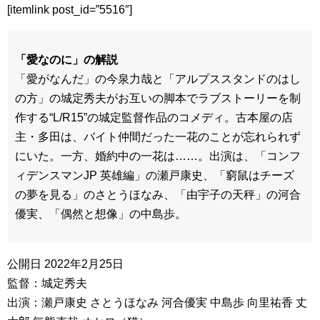
[itemlink post_id=”5516″]
「愛なのに」の解説
「愛がなんだ」の今泉力哉と「アルプススタンドのはし
の方」の城定秀夫がお互いの脚本でラブストーリーを制
作する“L/R15”の城定監督作品のコメディ。古本屋の店
主・多田は、バイト仲間だった一花のことが忘れられず
にいた。一方、婚約中の一花は……。出演は、「コンフ
ィデンスマンJP 英雄編」の瀬戸康史、「窮鼠はチーズ
の夢を見る」のさとうほなみ、「由宇子の天秤」の河合
優実、「偶然と想像」の中島歩。
公開日 2022年2月25日
監督：城定秀夫
出演：瀬戸康史 さとうほなみ 河合優実 中島歩 向里祐香 丈