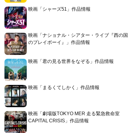
映画「シャーズ51」作品情報
映画「ナショナル・シアター・ライブ『西の国
のプレイボーイ』」作品情報
映画「君の見る世界をなぞる」作品情報
映画「まるくてしかく」作品情報
映画「劇場版TOKYO MER 走る緊急救命室
CAPITAL CRISIS」作品情報