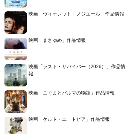
映画「ヴィオレット・ノジエール」作品情報
映画「まさゆめ」作品情報
映画「ラスト・サバイバー（2026）」作品情
報
映画「こぐまとパルマの物語」作品情報
映画「ケルト・ユートピア」作品情報