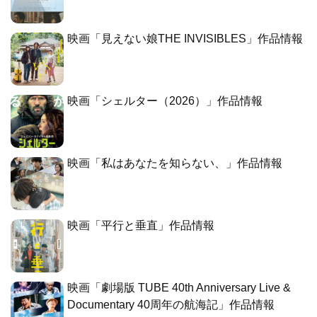
映画「見えない娘THE INVISIBLES」作品情報
映画「シェルター（2026）」作品情報
映画「私はあなたを知らない、」作品情報
映画「平行と垂直」作品情報
映画「劇場版 TUBE 40th Anniversary Live &
Documentary 40周年の航海記」作品情報