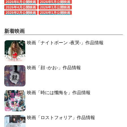
2026年6月公開映画
2026年5月公開映画
2026年4月公開映画
2026年3月公開映画
2026年2月公開映画
2026年1月公開映画
新着映画
映画「ナイトボーン -夜哭-」作品情報
映画「顔 -かお-」作品情報
映画「時には懺悔を」作品情報
映画「ロストフォリア」作品情報