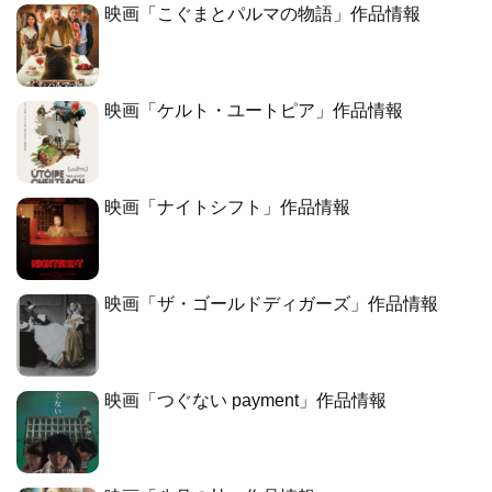
映画「こぐまとパルマの物語」作品情報
映画「ケルト・ユートピア」作品情報
映画「ナイトシフト」作品情報
映画「ザ・ゴールドディガーズ」作品情報
映画「つぐない payment」作品情報