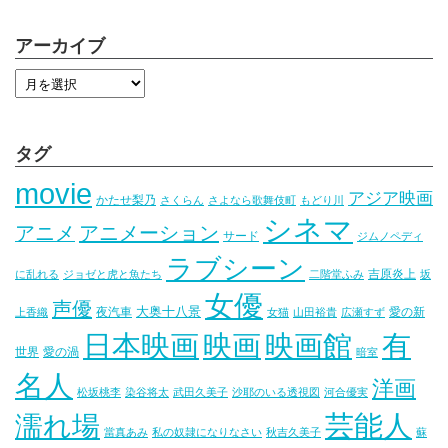
アーカイブ
タグ
movie
アジア映画
かたせ梨乃
さくらん
さよなら歌舞伎町
もどり川
シネマ
アニメ
アニメーション
サード
ジムノペディ
ラブシーン
吉原炎上
に乱れる
ジョゼと虎と魚たち
二階堂ふみ
坂
女優
声優
大奥十八景
夜汽車
愛の新
上香織
女猫
山田裕貴
広瀬すず
映画
映画館
有
日本映画
世界
愛の渦
暗室
名人
洋画
松坂桃李
染谷将太
武田久美子
沙耶のいる透視図
河合優実
芸能人
濡れ場
當真あみ
私の奴隷になりなさい
秋吉久美子
蘇