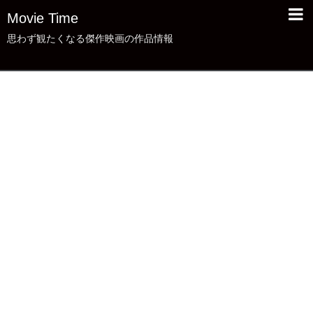
Movie Time
思わず観たくなる傑作映画の作品情報