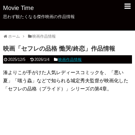
Movie Time
思わず観たくなる傑作映画の作品情報
ホーム
映画作品情報
映画「セフレの品格 慟哭/終恋」作品情報
2025/12/5
2026/1/4
映画作品情報
湊よりこが手がけた人気レディースコミックを、「悪い
夏」「嗤う蟲」などで知られる城定秀夫監督が映画化した
「セフレの品格（プライド）」シリーズの第4章。