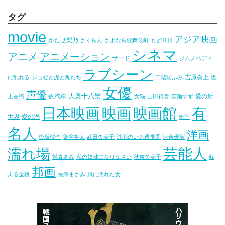
タグ
movie
アジア映画
かたせ梨乃
さくらん
さよなら歌舞伎町
もどり川
シネマ
アニメ
アニメーション
サード
ジムノペディ
ラブシーン
吉原炎上
に乱れる
ジョゼと虎と魚たち
二階堂ふみ
坂
女優
声優
大奥十八景
夜汽車
愛の新
上香織
女猫
山田裕貴
広瀬すず
映画
映画館
有
日本映画
世界
愛の渦
暗室
名人
洋画
松坂桃李
染谷将太
武田久美子
沙耶のいる透視図
河合優実
芸能人
濡れ場
當真あみ
私の奴隷になりなさい
秋吉久美子
蘇
邦画
える金狼
長澤まさみ
風に濡れた女