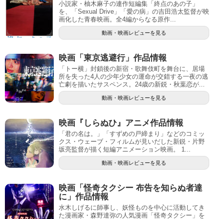
小説家・柚木麻子の連作短編集「終点のあの子」
を、「Sexual Drive」「愛の病」の吉田浩太監督が映
画化した青春映画。全4編からなる原作...
動画・映画レビューを見る
映画「東京逃避行」作品情報
「トー横」封鎖後の新宿・歌舞伎町を舞台に、居場
所を失った4人の少年少女の運命が交錯する一夜の逃
亡劇を描いたサスペンス。24歳の新鋭・秋葉恋が...
動画・映画レビューを見る
映画『しらぬひ』アニメ作品情報
「君の名は。」「すずめの戸締まり」などのコミッ
クス・ウェーブ・フィルムが見いだした新鋭・片野
坂亮監督が描く短編アニメーション映画。 1...
動画・映画レビューを見る
映画「怪奇タクシー 布告を知らぬ者達
に」作品情報
水木しげるに師事し、妖怪ものを中心に活動してき
た漫画家・森野達弥の人気漫画「怪奇タクシー」を