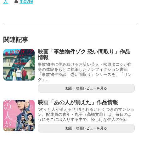
人
movie
関連記事
映画「事故物件ゾク 恐い間取り」作品
情報
事故物件に住み続けるお笑い芸人・松原タニシが自
身の体験をもとに執筆したノンフィクション書籍
「事故物件怪談 恐い間取り」シリーズを、「リン
グ」...
動画・映画レビューを見る
映画「あの人が消えた」作品情報
“次々と人が消える”と噂されるいわくつきのマンショ
ン。配達員の青年・丸子（高橋文哉）は、毎日のよ
うにそこに出入りする中で、怪しげな住人の“秘...
動画・映画レビューを見る