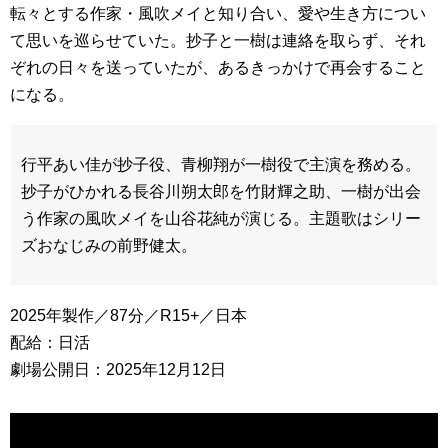
転々とする作家・風吹メイと知り合い、愛や生き方につい
て思いを巡らせていた。抄子と一樹は連絡を取らず、それ
ぞれの日々を送っていたが、あるきっかけで再会すること
になる。
行平あい佳が抄子役、青柳翔が一樹役で主演を務める。
抄子がひかれる長谷川朔太郎を竹財輝之助、一樹が出会
う作家の風吹メイを山谷花純が演じる。主題歌はシリー
ズおなじみの前野健太。
2025年製作／87分／R15+／日本
配給：日活
劇場公開日：2025年12月12日