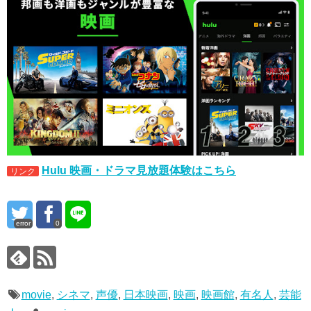
Hulu 映画・ドラマ見放題体験はこちら
リンク
error
0
movie
,
シネマ
,
声優
,
日本映画
,
映画
,
映画館
,
有名人
,
芸能