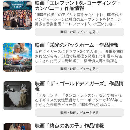
映画「エレファント6レコーディング・
カンパニー」作品情報
1980年代後半のアメリカ南部から生まれ、90年代の
インディーシーンに独自のムーブメントを起こした
謎多き音楽集団「エレファント6」の正体に迫...
動画・映画レビューを見る
映画「栄光のバックホーム」作品情報
阪神タイガースにドラフト2位で入団し、将来を期待
されながらも、21歳で脳腫瘍を発症して引退を余儀
なくされた元プロ野球選手・横田慎太郎の軌跡を...
動画・映画レビューを見る
映画「ザ・ゴールドディガーズ」作品情
報
「オルランド」「タンゴ・レッスン」などで知られ
るイギリスの女性監督サリー・ポッターが1983年に
手がけた長編デビュー作。1980年代初頭のロ...
動画・映画レビューを見る
映画「終点のあの子」作品情報