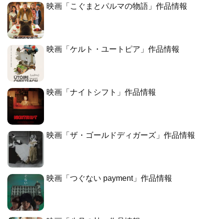
映画「こぐまとパルマの物語」作品情報
映画「ケルト・ユートピア」作品情報
映画「ナイトシフト」作品情報
映画「ザ・ゴールドディガーズ」作品情報
映画「つぐない payment」作品情報