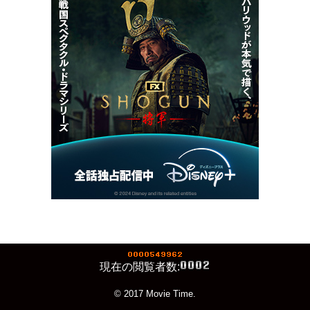
現在の閲覧者数:
© 2017
Movie Time
.