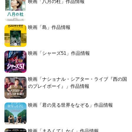
映画「八月の杜」作品情報
映画「島」作品情報
映画「シャーズ51」作品情報
映画「ナショナル・シアター・ライブ『西の国
のプレイボーイ』」作品情報
映画「君の見る世界をなぞる」作品情報
映画「まるくてしかく」作品情報