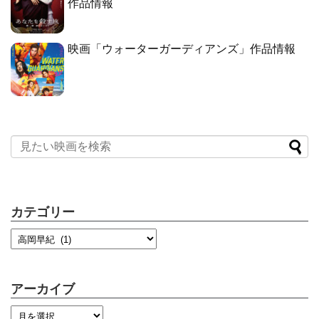
作品情報
映画「ウォーターガーディアンズ」作品情報
カテゴリー
アーカイブ