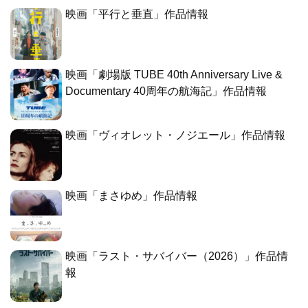
映画「平行と垂直」作品情報
映画「劇場版 TUBE 40th Anniversary Live &
Documentary 40周年の航海記」作品情報
映画「ヴィオレット・ノジエール」作品情報
映画「まさゆめ」作品情報
映画「ラスト・サバイバー（2026）」作品情
報