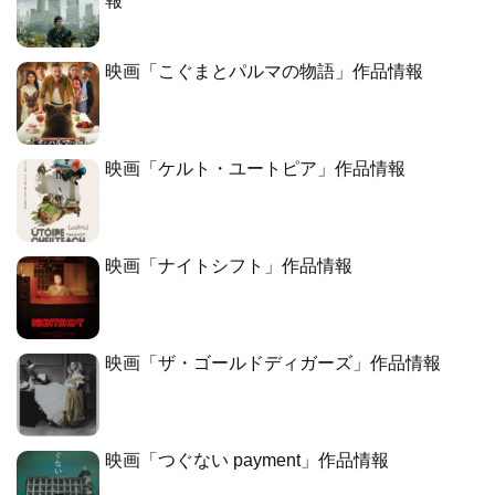
報
映画「こぐまとパルマの物語」作品情報
映画「ケルト・ユートピア」作品情報
映画「ナイトシフト」作品情報
映画「ザ・ゴールドディガーズ」作品情報
映画「つぐない payment」作品情報