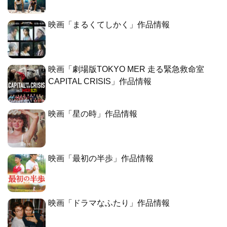
映画「まるくてしかく」作品情報
映画「劇場版TOKYO MER 走る緊急救命室
CAPITAL CRISIS」作品情報
映画「星の時」作品情報
映画「最初の半歩」作品情報
映画「ドラマなふたり」作品情報