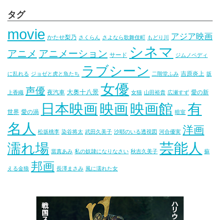
タグ
movie
アジア映画
かたせ梨乃
さくらん
さよなら歌舞伎町
もどり川
シネマ
アニメ
アニメーション
サード
ジムノペディ
ラブシーン
吉原炎上
に乱れる
ジョゼと虎と魚たち
二階堂ふみ
坂
女優
声優
大奥十八景
夜汽車
愛の新
上香織
女猫
山田裕貴
広瀬すず
映画
映画館
有
日本映画
世界
愛の渦
暗室
名人
洋画
松坂桃李
染谷将太
武田久美子
沙耶のいる透視図
河合優実
芸能人
濡れ場
當真あみ
私の奴隷になりなさい
秋吉久美子
蘇
邦画
える金狼
長澤まさみ
風に濡れた女