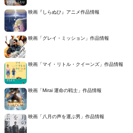
映画『しらぬひ』アニメ作品情報
映画「グレイ・ミッション」作品情報
映画「マイ・リトル・クイーンズ」作品情報
映画「Mirai 運命の戦士」作品情報
映画「八月の声を運ぶ男」作品情報