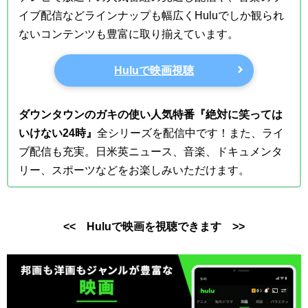
イブ配信などラインナップも幅広くHuluでしか観られ
ないコンテンツも豊富に取り揃えています。
Huluで映画視聴
ダウンタウンのガキの使い人気特番『絶対に笑っては
いけない24時』
全シリーズを配信中です！また、ライ
ブ配信も充実。日米英ニュース、音楽、ドキュメンタ
リー、スポーツなどをお楽しみいただけます。
<< Huluで映画を視聴できます >>