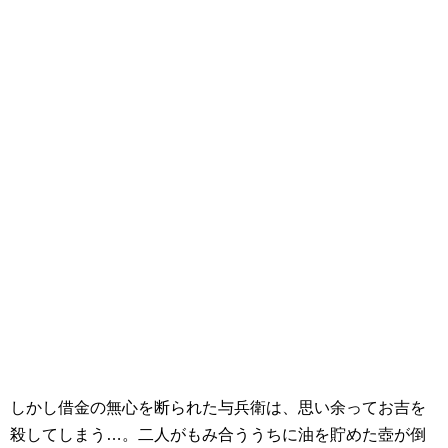
しかし借金の無心を断られた与兵衛は、思い余ってお吉を
殺してしまう…。二人がもみ合ううちに油を貯めた壺が倒