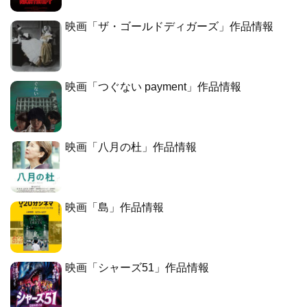
映画「ザ・ゴールドディガーズ」作品情報
映画「つぐない payment」作品情報
映画「八月の杜」作品情報
映画「島」作品情報
映画「シャーズ51」作品情報