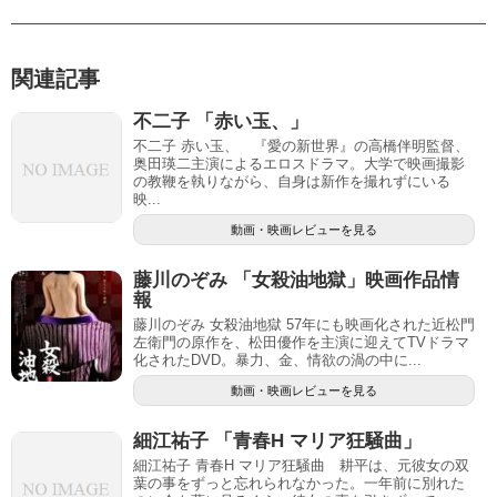
関連記事
不二子 「赤い玉、」
不二子 赤い玉、 『愛の新世界』の高橋伴明監督、
奥田瑛二主演によるエロスドラマ。大学で映画撮影
の教鞭を執りながら、自身は新作を撮れずにいる
映...
動画・映画レビューを見る
藤川のぞみ 「女殺油地獄」映画作品情
報
藤川のぞみ 女殺油地獄 57年にも映画化された近松門
左衛門の原作を、松田優作を主演に迎えてTVドラマ
化されたDVD。暴力、金、情欲の渦の中に...
動画・映画レビューを見る
細江祐子 「青春H マリア狂騒曲」
細江祐子 青春H マリア狂騒曲 耕平は、元彼女の双
葉の事をずっと忘れられなかった。一年前に別れた