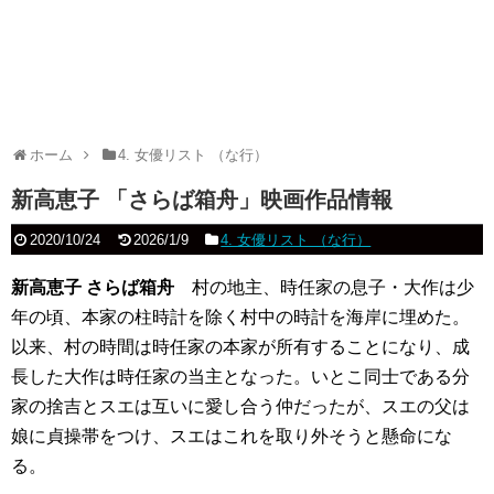
ホーム
4. 女優リスト （な行）
新高恵子 「さらば箱舟」映画作品情報
2020/10/24
2026/1/9
4. 女優リスト （な行）
新高恵子 さらば箱舟
村の地主、時任家の息子・大作は少
年の頃、本家の柱時計を除く村中の時計を海岸に埋めた。
以来、村の時間は時任家の本家が所有することになり、成
長した大作は時任家の当主となった。いとこ同士である分
家の捨吉とスエは互いに愛し合う仲だったが、スエの父は
娘に貞操帯をつけ、スエはこれを取り外そうと懸命にな
る。