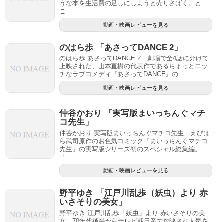
うな本を生活費の足しにしようと売りさばく。と
こ...
動画・映画レビューを見る
のはら歩 「あさってDANCE 2」
のはら歩 あさってDANCE 2 劇場で全4話に分けて
上映された、山本直樹の代表作であるちょっとエッ
チなラブコメディ『あさってDANCE』の...
動画・映画レビューを見る
仲谷かおり 「実写版まいっちんぐマチ
コ先生」
仲谷かおり 実写版まいっちんぐマチコ先生 えびは
ら武司原作のお色気コミック『まいっちんぐマチコ
先生』の実写版シリーズ初のスペシャル総集編。
「...
動画・映画レビューを見る
野平ゆき 「江戸川乱歩（妖虫）より 赤
いさそりの美女」
野平ゆき 江戸川乱歩「妖虫」より 赤いさそりの美
女 70年代後半からテレビ朝日系で放映され人気を