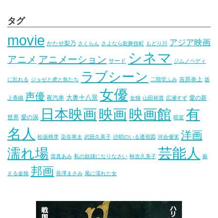
タグ
movie
アジア映画
かたせ梨乃
さくらん
さよなら歌舞伎町
もどり川
シネマ
アニメ
アニメーション
サード
ジムノペディ
ラブシーン
吉原炎上
に乱れる
ジョゼと虎と魚たち
二階堂ふみ
坂
女優
声優
大奥十八景
夜汽車
愛の新
上香織
女猫
山田裕貴
広瀬すず
映画
映画館
有
日本映画
世界
愛の渦
暗室
名人
洋画
松坂桃李
染谷将太
武田久美子
沙耶のいる透視図
河合優実
芸能人
濡れ場
當真あみ
私の奴隷になりなさい
秋吉久美子
蘇
邦画
える金狼
長澤まさみ
風に濡れた女