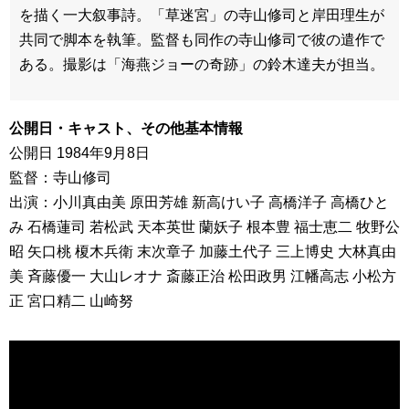
を描く一大叙事詩。「草迷宮」の寺山修司と岸田理生が
共同で脚本を執筆。監督も同作の寺山修司で彼の遣作で
ある。撮影は「海燕ジョーの奇跡」の鈴木達夫が担当。
公開日・キャスト、その他基本情報
公開日 1984年9月8日
監督：寺山修司
出演：小川真由美 原田芳雄 新高けい子 高橋洋子 高橋ひと
み 石橋蓮司 若松武 天本英世 蘭妖子 根本豊 福士恵二 牧野公
昭 矢口桃 榎木兵衛 末次章子 加藤土代子 三上博史 大林真由
美 斉藤優一 大山レオナ 斎藤正治 松田政男 江幡高志 小松方
正 宮口精二 山崎努