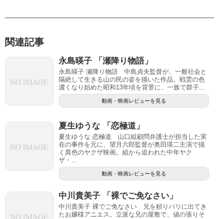
関連記事
永島暎子 「瀬降り物語」
永島暎子 瀬降り物語 中島貞夫監督が、一般社会と
隔絶して生きる山の民の姿を描いた作品。戦雲の色
濃くなり始めた昭和13年頃を背景に、一族で群子...
動画・映画レビューを見る
夏生ゆうな 「恋極道」
夏生ゆうな 恋極道 山口組顧問弁護士が担当した実
在の事件を元に、望月六郎監督が奥田瑛二主演で描
く異色のヤクザ映画。組から追われた中年ヤク
ザ・...
動画・映画レビューを見る
中川貴美子 「裸でご免なさい」
中川貴美子 裸でご免なさい 兄を頼りパリに出てき
たお嬢様アニエス。立派な兄の屋敷で、値の張りそ