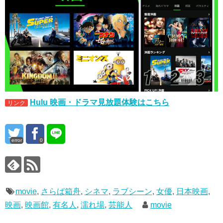
Hulu 映画・ドラマ見放題体験はこちら
リンク
error
0
movie
,
さらば箱舟
,
シネマ
,
ラブシーン
,
女優
,
日本映画
,
映画
,
映画館
,
有名人
,
濡れ場
,
芸能人
movie