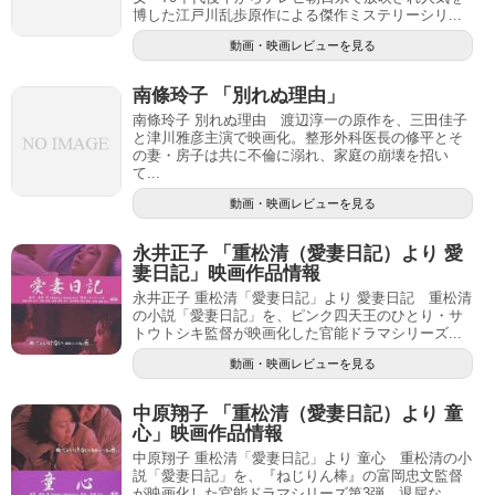
博した江戸川乱歩原作による傑作ミステリーシリ...
動画・映画レビューを見る
南條玲子 「別れぬ理由」
南條玲子 別れぬ理由 渡辺淳一の原作を、三田佳子
と津川雅彦主演で映画化。整形外科医長の修平とそ
の妻・房子は共に不倫に溺れ、家庭の崩壊を招い
て...
動画・映画レビューを見る
永井正子 「重松清（愛妻日記）より 愛
妻日記」映画作品情報
永井正子 重松清「愛妻日記」より 愛妻日記 重松清
の小説「愛妻日記」を、ピンク四天王のひとり・サ
トウトシキ監督が映画化した官能ドラマシリーズ...
動画・映画レビューを見る
中原翔子 「重松清（愛妻日記）より 童
心」映画作品情報
中原翔子 重松清「愛妻日記」より 童心 重松清の小
説「愛妻日記」を、『ねじりん棒』の富岡忠文監督
が映画化した官能ドラマシリーズ第3弾。退屈な...