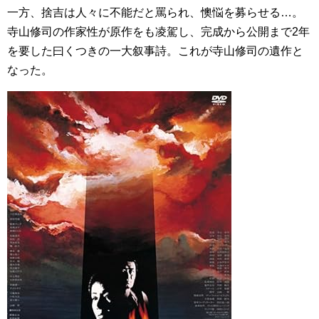
一方、捨吉は人々に不能だと罵られ、懊悩を募らせる…。
寺山修司の作家性が原作をも凌駕し、完成から公開まで2年
を要した曰くつきの一大叙事詩。これが寺山修司の遺作と
なった。