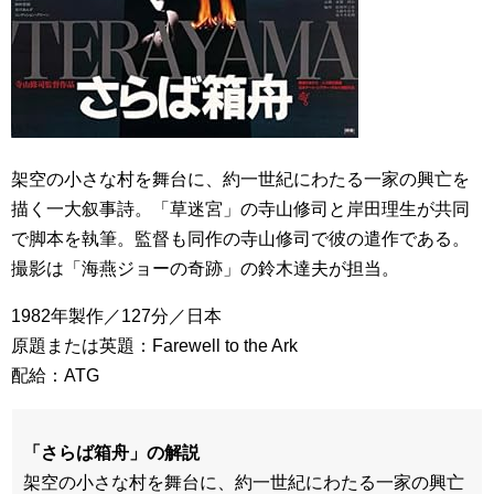
架空の小さな村を舞台に、約一世紀にわたる一家の興亡を
描く一大叙事詩。「草迷宮」の寺山修司と岸田理生が共同
で脚本を執筆。監督も同作の寺山修司で彼の遣作である。
撮影は「海燕ジョーの奇跡」の鈴木達夫が担当。
1982年製作／127分／日本
原題または英題：Farewell to the Ark
配給：ATG
「さらば箱舟」の解説
架空の小さな村を舞台に、約一世紀にわたる一家の興亡