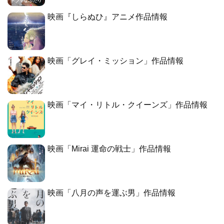
映画『しらぬひ』アニメ作品情報
映画「グレイ・ミッション」作品情報
映画「マイ・リトル・クイーンズ」作品情報
映画「Mirai 運命の戦士」作品情報
映画「八月の声を運ぶ男」作品情報