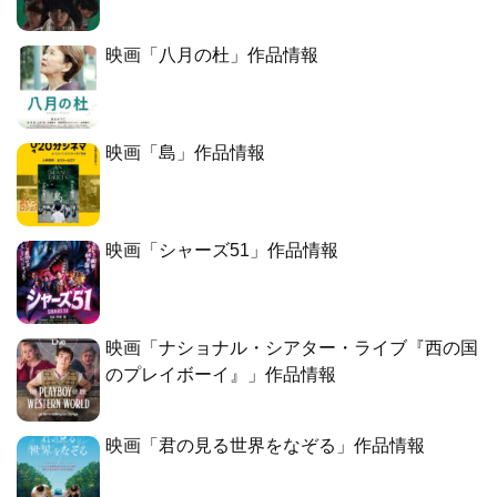
映画「八月の杜」作品情報
映画「島」作品情報
映画「シャーズ51」作品情報
映画「ナショナル・シアター・ライブ『西の国
のプレイボーイ』」作品情報
映画「君の見る世界をなぞる」作品情報