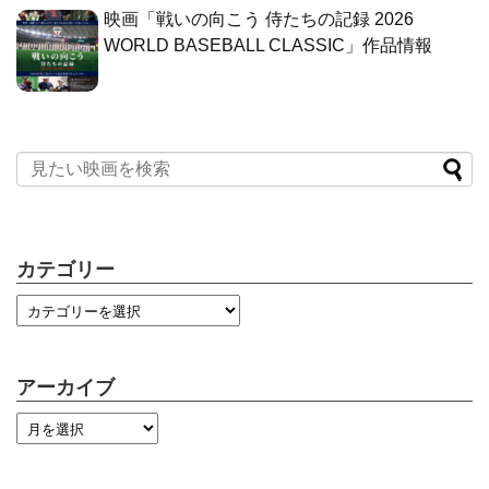
映画「戦いの向こう 侍たちの記録 2026
WORLD BASEBALL CLASSIC」作品情報
カテゴリー
アーカイブ