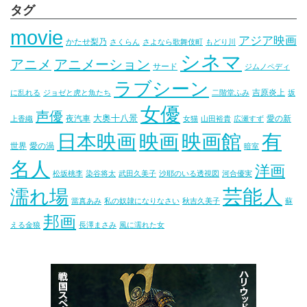
タグ
movie
アジア映画
かたせ梨乃
さくらん
さよなら歌舞伎町
もどり川
シネマ
アニメ
アニメーション
サード
ジムノペディ
ラブシーン
吉原炎上
に乱れる
ジョゼと虎と魚たち
二階堂ふみ
坂
女優
声優
大奥十八景
夜汽車
愛の新
上香織
女猫
山田裕貴
広瀬すず
映画
映画館
有
日本映画
世界
愛の渦
暗室
名人
洋画
松坂桃李
染谷将太
武田久美子
沙耶のいる透視図
河合優実
芸能人
濡れ場
當真あみ
私の奴隷になりなさい
秋吉久美子
蘇
邦画
える金狼
長澤まさみ
風に濡れた女