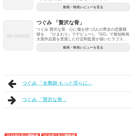
動画・映画レビューを見る
つぐみ 「贅沢な骨」
つぐみ 贅沢な骨 心に傷を持つ3人の男女の恋愛模
様を、『ひまわり』でデビューし『GO』で報知映画
大賞作品賞を受賞した行定勲監督が描いたラブス...
動画・映画レビューを見る
つぐみ 「女教師 もっと淫らに」
つぐみ 「贅沢な骨」
2026年8月公開映画
2026年7月公開映画