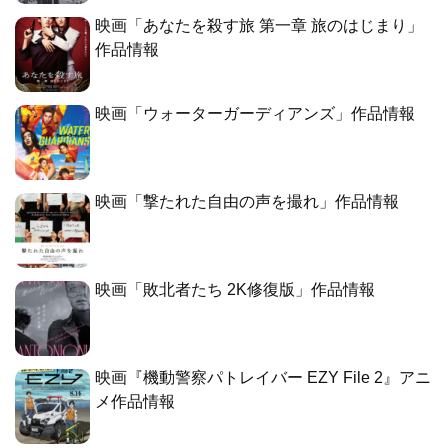
映画「あなたを殺す旅 第一章 旅のはじまり」
作品情報
映画「ウォーターガーディアンズ」作品情報
映画「撃たれた自由の声を撮れ」作品情報
映画「敗北者たち 2K修復版」作品情報
映画『機動警察パトレイバー EZY File 2』アニ
メ作品情報