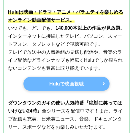
Huluは映画・ドラマ・アニメ・バラエティを楽しめる
オンライン動画配信サービス。
いつでも、どこでも、
140,000本以上の作品が見放題
。
インターネットに接続したテレビ、パソコン、スマー
トフォン、タブレットなどで視聴可能です。
テレビで放送中の人気番組の見逃し配信や、音楽のラ
イブ配信などラインナップも幅広くHuluでしか観られ
ないコンテンツも豊富に取り揃えています。
Huluで映画視聴
ダウンタウンのガキの使い人気特番『絶対に笑っては
いけない24時』
全シリーズを配信中です！また、ライ
ブ配信も充実。日米英ニュース、音楽、ドキュメンタ
リー、スポーツなどをお楽しみいただけます。