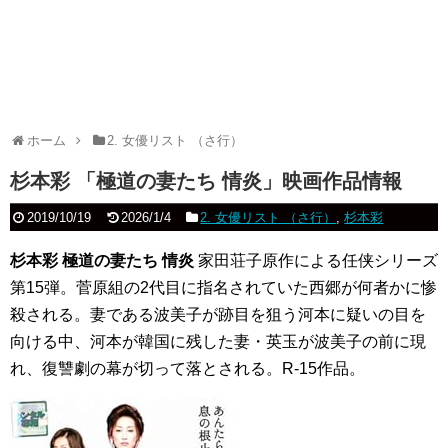
ホーム
2. 女優リスト （さ行）
杉本彩 「極道の妻たち 情炎」映画作品情報
2019/10/19
2026/1/4
2. 女優リスト （さ行）
,
杉本彩
杉本彩 極道の妻たち 情炎
家田荘子原作による任侠シリーズ
第15弾。菅原組の2代目に指名されていた西郷が何者かに惨
殺される。妻である波美子が跡目を狙う河本に疑いの目を
向ける中、河本が韓国に残した妻・英玉が波美子の前に現
れ、復讐劇の幕が切って落とされる。R-15作品。