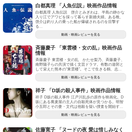
白都真理 「人魚伝説」映画作品情報
白都真理 人魚伝説 啓介とみぎわは、半島の静かな
入り江でアワビを採って暮らす新婚夫婦。ある晩、
啓介は釣り人の乗った船が爆破されるのを目撃す
る...
動画・映画レビューを見る
斉藤慶子 「東雲楼・女の乱」映画作品
情報
斉藤慶子 東雲楼・女の乱 かたせ梨乃、斉藤慶子、
南野陽子らの共演で描く文芸ドラマ。有数の遊郭と
して栄えた熊本の“東雲楼”。そこで生きる鶴、志...
動画・映画レビューを見る
祥子 「D坂の殺人事件」映画作品情報
祥子 D坂の殺人事件 江戸川乱歩の原作を映画化。D
坂にある蕎麦屋の主人の自殺死体が見つかる。明智
小五郎とその妻・文代は他殺を疑い捜査を開始す...
動画・映画レビューを見る
佐藤寛子 「ヌードの夜 愛は惜しみなく