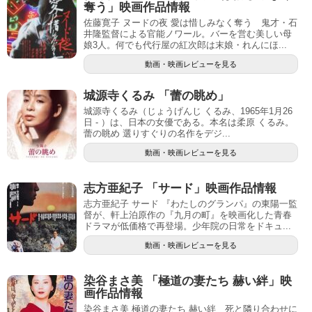
奪う」映画作品情報
佐藤寛子 ヌードの夜 愛は惜しみなく奪う 鬼才・石
井隆監督による官能ノワール。バーを営む美しい母
娘3人。何でも代行屋の紅次郎は末娘・れんにほ...
動画・映画レビューを見る
城源寺くるみ 「蕾の眺め」
城源寺くるみ（じょうげんじ くるみ、1965年1月26
日 - ）は、日本の女優である。本名は柔原 くるみ。
蕾の眺め 選りすぐりの名作をデジ...
動画・映画レビューを見る
志方亜紀子 「サード」映画作品情報
志方亜紀子 サード 『わたしのグランパ』の東陽一監
督が、軒上泊原作の『九月の町』を映画化した青春
ドラマが低価格で再登場。少年院の日常をドキュ...
動画・映画レビューを見る
染谷まさ美 「極道の妻たち 赫い絆」映
画作品情報
染谷まさ美 極道の妻たち 赫い絆 死と隣り合わせに