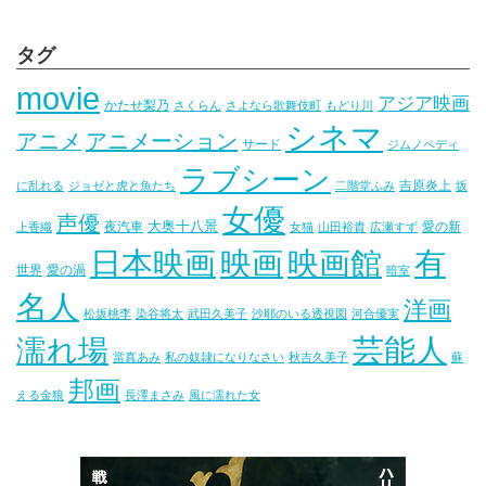
タグ
movie
アジア映画
かたせ梨乃
さくらん
さよなら歌舞伎町
もどり川
シネマ
アニメ
アニメーション
サード
ジムノペディ
ラブシーン
吉原炎上
に乱れる
ジョゼと虎と魚たち
二階堂ふみ
坂
女優
声優
大奥十八景
夜汽車
愛の新
上香織
女猫
山田裕貴
広瀬すず
映画
映画館
有
日本映画
世界
愛の渦
暗室
名人
洋画
松坂桃李
染谷将太
武田久美子
沙耶のいる透視図
河合優実
芸能人
濡れ場
當真あみ
私の奴隷になりなさい
秋吉久美子
蘇
邦画
える金狼
長澤まさみ
風に濡れた女