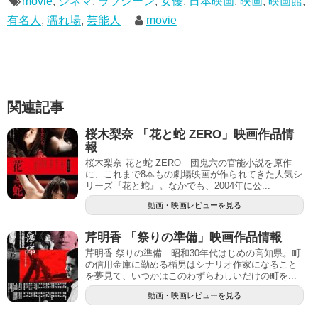
movie
,
シネマ
,
ラブシーン
,
女優
,
日本映画
,
映画
,
映画館
,
有名人
,
濡れ場
,
芸能人
movie
関連記事
桜木梨奈 「花と蛇 ZERO」映画作品情
報
桜木梨奈 花と蛇 ZERO 団鬼六の官能小説を原作
に、これまで8本もの劇場映画が作られてきた人気シ
リーズ『花と蛇』。なかでも、2004年に公...
動画・映画レビューを見る
芹明香 「祭りの準備」映画作品情報
芹明香 祭りの準備 昭和30年代はじめの高知県。町
の信用金庫に勤める楯男はシナリオ作家になること
を夢見て、いつかはこのわずらわしいだけの町を...
動画・映画レビューを見る