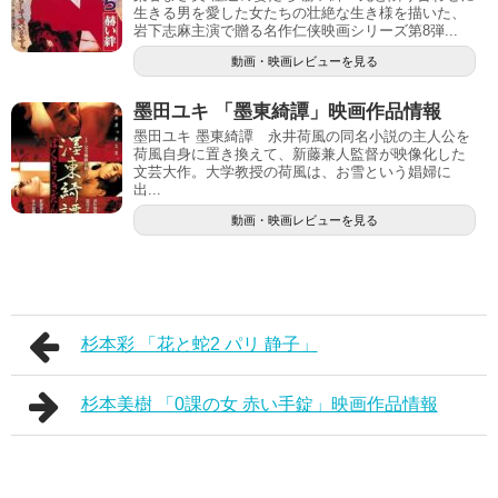
生きる男を愛した女たちの壮絶な生き様を描いた、
岩下志麻主演で贈る名作仁侠映画シリーズ第8弾...
動画・映画レビューを見る
墨田ユキ 「墨東綺譚」映画作品情報
墨田ユキ 墨東綺譚 永井荷風の同名小説の主人公を
荷風自身に置き換えて、新藤兼人監督が映像化した
文芸大作。大学教授の荷風は、お雪という娼婦に
出...
動画・映画レビューを見る
杉本彩 「花と蛇2 パリ 静子」
杉本美樹 「0課の女 赤い手錠」映画作品情報