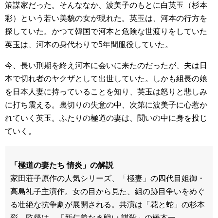
策謀家だった。そんななか、波美子のもとに白英玉（杉本
彩）という若い美貌の女が現れた。英玉は、河本の行方を
探していた。かつて韓国で河本と危険な世渡りをしていた
英玉は、河本の身代わりで5年間服役していた。
今、長い刑期を終え河本に会いに来たのだったが、夫は日
本で切れ者のヤクザとして出世していた。しかも組長の娘
を日本人妻に持っていることを知り、英玉は怒りと悲しみ
に打ち震える。裏切りの失意の中、次第に波美子に心惹か
れていく英玉。ふたりの極道の妻は、闘いの中に身を投じ
ていく。
「極道の妻たち 情炎」の解説
家田荘子原作の人気シリーズ、「極妻」の四代目姐御・
高島礼子主演作。女の目から見た、組の跡目争いをめぐ
る壮絶な抗争劇が展開される。共演は「花と蛇」の杉本
彩。監督は、「新仁義なき戦い 謀殺」の橋本一。