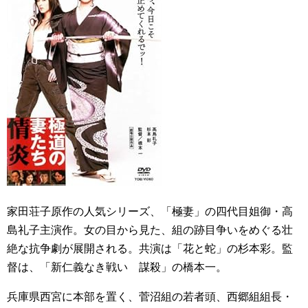
家田荘子原作の人気シリーズ、「極妻」の四代目姐御・高
島礼子主演作。女の目から見た、組の跡目争いをめぐる壮
絶な抗争劇が展開される。共演は「花と蛇」の杉本彩。監
督は、「新仁義なき戦い 謀殺」の橋本一。
兵庫県西宮に本部を置く、菅沼組の若者頭、西郷組組長・