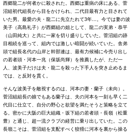
西郷龍二が何者かに殺された。西郷は重病の床にある、菅
沼組初代組長から目をかけられ、二代目最有力と目されて
いた男。最愛の夫・龍二に先立たれて3年…。今では妻の波
美子（高島礼子）が西郷組の姐として、龍二の実弟・恭平
（山田純大）と共に一家を切り盛りしていた。菅沼組の跡
目相続を巡って、組内では激しい暗闘が続いていた。舎弟
頭で組長名代の山岸と幹部連は、最有力候補に今売り出し
の若者頭・河本一兆（保坂尚輝）を推薦したが、ただ一
人、波美子だけは夫・龍二を殺った下手人を突き止めるま
では、と反対を貫く。
そんな波美子を敵視するのは、河本の妻・蘭子（未向）。
菅沼組組長の娘でもある蘭子は、夫の河本を一刻も早く二
代目に仕立て、自分の野心と欲望を満たそうと策略を立て
る。密かに大阪の巨大組織・坂下組の若者頭・長嶺（松重
豊）と通じ、超一流クラブの経営に乗り出していた。この
長嶺こそは、菅沼組を支配すべく狡猾に河本を裏から操る