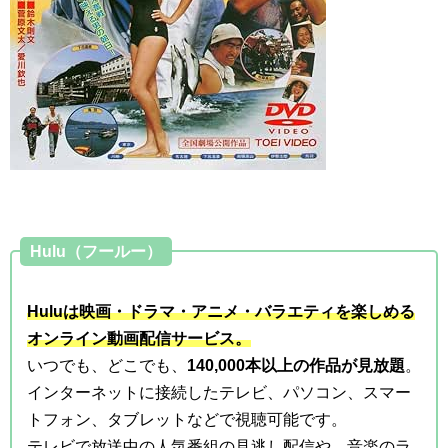
Hulu（フールー）
Huluは映画・ドラマ・アニメ・バラエティを楽しめる
オンライン動画配信サービス。
いつでも、どこでも、
140,000本以上の作品が見放題
。
インターネットに接続したテレビ、パソコン、スマー
トフォン、タブレットなどで視聴可能です。
テレビで放送中の人気番組の見逃し配信や、音楽のラ