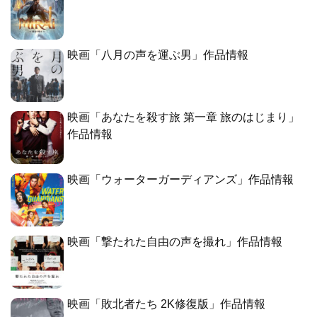
映画「八月の声を運ぶ男」作品情報
映画「あなたを殺す旅 第一章 旅のはじまり」
作品情報
映画「ウォーターガーディアンズ」作品情報
映画「撃たれた自由の声を撮れ」作品情報
映画「敗北者たち 2K修復版」作品情報