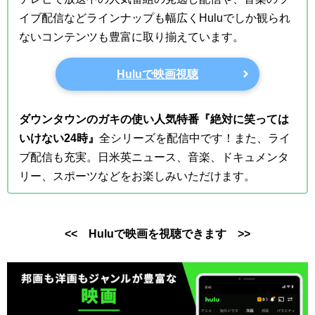
イブ配信などラインナップも幅広くHuluでしか観られ
ないコンテンツも豊富に取り揃えています。
Huluで映画視聴
ダウンタウンのガキの使い人気特番『絶対に笑っては
いけない24時』
全シリーズを配信中です！また、ライ
ブ配信も充実。日米英ニュース、音楽、ドキュメンタ
リー、スポーツなどをお楽しみいただけます。
<< Huluで映画を視聴できます >>