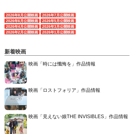
2026年8月公開映画
2026年7月公開映画
2026年6月公開映画
2026年5月公開映画
2026年4月公開映画
2026年3月公開映画
2026年2月公開映画
2026年1月公開映画
新着映画
映画「時には懺悔を」作品情報
映画「ロストフォリア」作品情報
映画「見えない娘THE INVISIBLES」作品情報