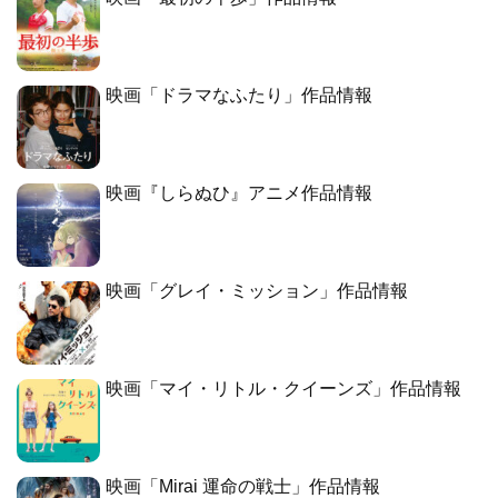
映画「ドラマなふたり」作品情報
映画『しらぬひ』アニメ作品情報
映画「グレイ・ミッション」作品情報
映画「マイ・リトル・クイーンズ」作品情報
映画「Mirai 運命の戦士」作品情報