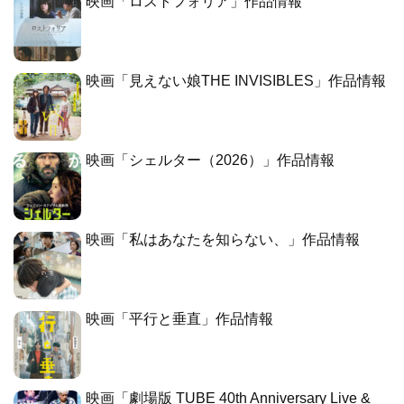
映画「ロストフォリア」作品情報
映画「見えない娘THE INVISIBLES」作品情報
映画「シェルター（2026）」作品情報
映画「私はあなたを知らない、」作品情報
映画「平行と垂直」作品情報
映画「劇場版 TUBE 40th Anniversary Live &