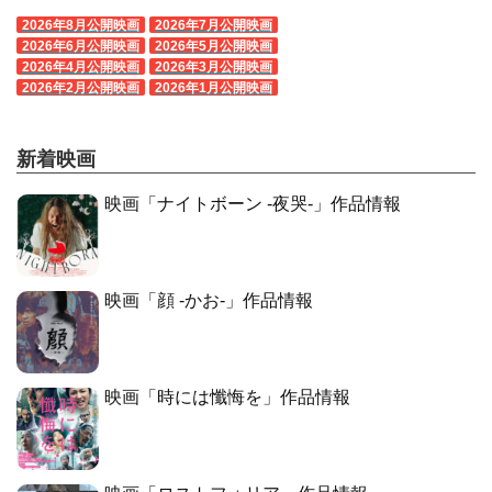
2026年8月公開映画
2026年7月公開映画
2026年6月公開映画
2026年5月公開映画
2026年4月公開映画
2026年3月公開映画
2026年2月公開映画
2026年1月公開映画
新着映画
映画「ナイトボーン -夜哭-」作品情報
映画「顔 -かお-」作品情報
映画「時には懺悔を」作品情報