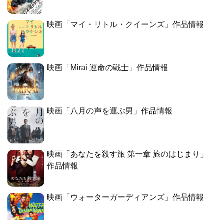
映画「マイ・リトル・クイーンズ」作品情報
映画「Mirai 運命の戦士」作品情報
映画「八月の声を運ぶ男」作品情報
映画「あなたを殺す旅 第一章 旅のはじまり」
作品情報
映画「ウォーターガーディアンズ」作品情報