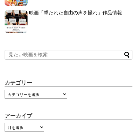
映画「撃たれた自由の声を撮れ」作品情報
カテゴリー
アーカイブ