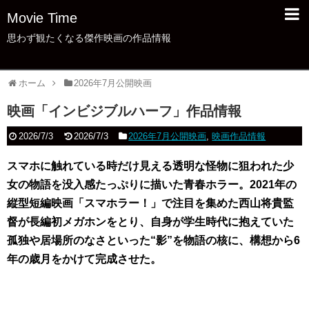
Movie Time
思わず観たくなる傑作映画の作品情報
ホーム
2026年7月公開映画
映画「インビジブルハーフ」作品情報
2026/7/3
2026/7/3
2026年7月公開映画
,
映画作品情報
スマホに触れている時だけ見える透明な怪物に狙われた少
女の物語を没入感たっぷりに描いた青春ホラー。2021年の
縦型短編映画「スマホラー！」で注目を集めた西山将貴監
督が長編初メガホンをとり、自身が学生時代に抱えていた
孤独や居場所のなさといった“影”を物語の核に、構想から6
年の歳月をかけて完成させた。