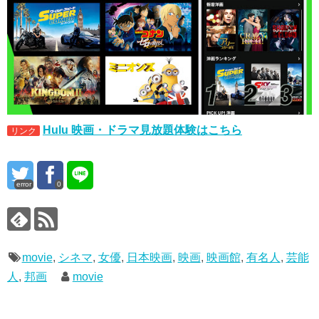
Hulu 映画・ドラマ見放題体験はこちら
リンク
error
0
movie
,
シネマ
,
女優
,
日本映画
,
映画
,
映画館
,
有名人
,
芸能
人
,
邦画
movie