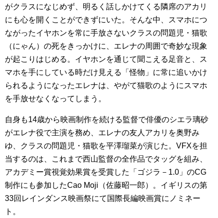
がクラスになじめず、明るく話しかけてくる隣席のアカリ
にも心を開くことができずにいた。そんな中、スマホにつ
ながったイヤホンを常に手放さないクラスの問題児・猫歌
（にゃん）の死をきっかけに、エレナの周囲で奇妙な現象
が起こりはじめる。イヤホンを通じて聞こえる足音と、ス
マホを手にしている時だけ見える「怪物」に常に追いかけ
られるようになったエレナは、やがて猫歌のようにスマホ
を手放せなくなってしまう。
自身も14歳から映画制作を続ける監督で俳優のシエラ璃砂
がエレナ役で主演を務め、エレナの友人アカリを奥野み
ゆ、クラスの問題児・猫歌を平澤瑠菜が演じた。VFXを担
当するのは、これまで西山監督の全作品でタッグを組み、
アカデミー賞視覚効果賞を受賞した「ゴジラ－1.0」のCG
制作にも参加したCao Moji（佐藤昭一郎）。イギリスの第
33回レインダンス映画祭にて国際長編映画賞にノミネー
ト。