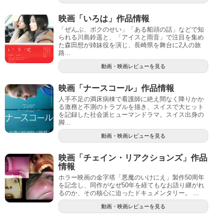
映画「いろは」作品情報
「ぜんぶ、ボクのせい」「ある船頭の話」などで知
られる川島鈴遥と、「アイスと雨音」で注目を集め
た森田想が姉妹役を演じ、長崎県を舞台に2人の旅
路...
動画・映画レビューを見る
映画「ナースコール」作品情報
人手不足の満床病棟で看護師に絶え間なく降りかか
る激務と不測のトラブルを描き、スイスで大ヒット
を記録した社会派ヒューマンドラマ。スイス出身の
脚...
動画・映画レビューを見る
映画「チェイン・リアクションズ」作品
情報
ホラー映画の金字塔「悪魔のいけにえ」製作50周年
を記念し、同作がなぜ50年を経てもなお語り継がれ
るのか、その核心に迫ったドキュメンタリー。 ...
動画・映画レビューを見る