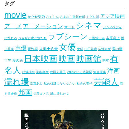
タグ
movie
アジア映画
かたせ梨乃
さくらん
さよなら歌舞伎町
もどり川
シネマ
アニメ
アニメーション
サード
ジムノペディ
ラブシーン
吉原炎上
に乱れる
ジョゼと虎と魚たち
二階堂ふみ
坂
女優
声優
大奥十八景
夜汽車
愛の新
上香織
女猫
山田裕貴
広瀬すず
映画
映画館
有
日本映画
世界
愛の渦
暗室
名人
洋画
松坂桃李
染谷将太
武田久美子
沙耶のいる透視図
河合優実
芸能人
濡れ場
當真あみ
私の奴隷になりなさい
秋吉久美子
蘇
邦画
える金狼
長澤まさみ
風に濡れた女