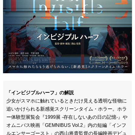
「インビジブルハーフ」の解説
少女がスマホに触れているときだけ見える透明な怪物に
追いかけられる新感覚スクリーンタイム・ホラー。ホラ
ー体験型展覧会『1999展 -存在しないあの日の記憶-』や
オムニバス映画「GEMNIBUS Vol.2」内の短編「インフ
ルエンサーゴースト」の西山将貴監督の長編映画デビュ