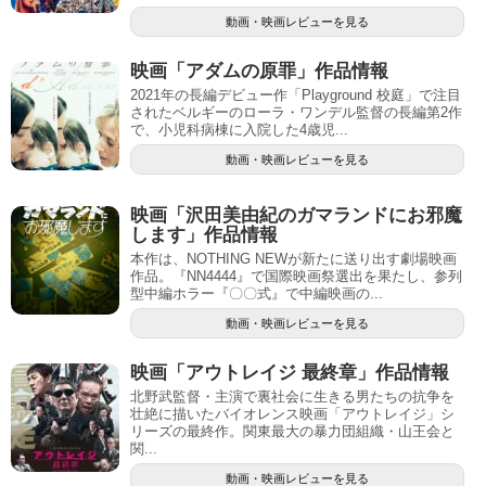
動画・映画レビューを見る
映画「アダムの原罪」作品情報
2021年の長編デビュー作「Playground 校庭」で注目
されたベルギーのローラ・ワンデル監督の長編第2作
で、小児科病棟に入院した4歳児...
動画・映画レビューを見る
映画「沢田美由紀のガマランドにお邪魔
します」作品情報
本作は、NOTHING NEWが新たに送り出す劇場映画
作品。『NN4444』で国際映画祭選出を果たし、参列
型中編ホラー『〇〇式』で中編映画の...
動画・映画レビューを見る
映画「アウトレイジ 最終章」作品情報
北野武監督・主演で裏社会に生きる男たちの抗争を
壮絶に描いたバイオレンス映画「アウトレイジ」シ
リーズの最終作。関東最大の暴力団組織・山王会と
関...
動画・映画レビューを見る