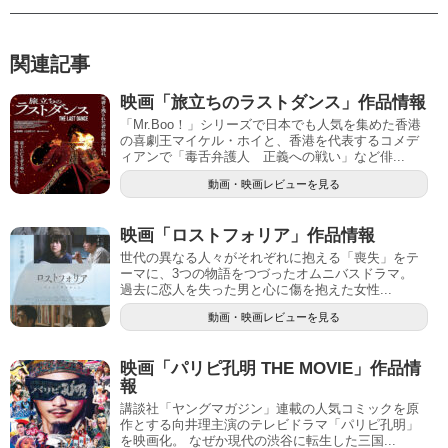
関連記事
映画「旅立ちのラストダンス」作品情報
「Mr.Boo！」シリーズで日本でも人気を集めた香港
の喜劇王マイケル・ホイと、香港を代表するコメデ
ィアンで「毒舌弁護人 正義への戦い」など俳...
動画・映画レビューを見る
映画「ロストフォリア」作品情報
世代の異なる人々がそれぞれに抱える「喪失」をテ
ーマに、3つの物語をつづったオムニバスドラマ。
過去に恋人を失った男と心に傷を抱えた女性...
動画・映画レビューを見る
映画「パリピ孔明 THE MOVIE」作品情
報
講談社「ヤングマガジン」連載の人気コミックを原
作とする向井理主演のテレビドラマ「パリピ孔明」
を映画化。 なぜか現代の渋谷に転生した三国...