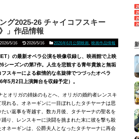
2
2
2
グ2025-26 チャイコフスキー
2
》」作品情報
2026/5/16
2026/5/16
2026年6月公開映画
,
映画作品情報
ET）の最新オペラ公演を映像収録し、映画館で上映
～26シーズンの第7作。人生を悲観する青年貴族と無垢
コフスキーによる叙情的な名旋律でつづったオペラ
6年5月2日上演舞台を収録予定）。
ーナとオリガの姉妹のもとへ、オリガの婚約者レンスキ
て現れる。オネーギンに一目ぼれしたタチヤーナは思
冷たい返事を寄越す。数カ月後、タチヤーナの聖名を
り踊り、レンスキーに決闘を挑まれた末に彼を撃ち殺
たオネーギンは、公爵夫人となったタチヤーナに再会