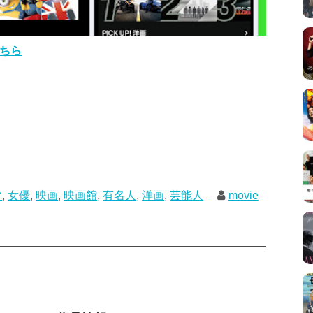
こちら
マ
,
女優
,
映画
,
映画館
,
有名人
,
洋画
,
芸能人
movie