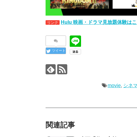
Hulu 映画・ドラマ見放題体験は
リンク
ツイート
movie
,
シネ
関連記事