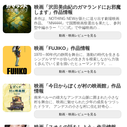
映画「沢田美由紀のガマランドにお邪魔
します」作品情報
本作は、NOTHING NEWが新たに送り出す劇場映画
作品。『NN4444』で国際映画祭選出を果たし、参列
型中編ホラー『〇〇式』で中編映画の...
動画・映画レビューを見る
映画「FUJIKO」作品情報
1970～80年代の静岡を舞台に、激動の時代を生きる
シングルマザーが自らの生き方を模索しながら力強
く歩んでいく姿を描いたヒューマンドラマ。 ...
動画・映画レビューを見る
映画「今日からぼくが村の映画館」作品
情報
南米ペルーの雄大なアンデス山脈に囲まれた小さな
村を舞台に、映画に魅せられた少年の成長をつづっ
たドラマ。 アンデスの小さな村に住む好奇心...
動画・映画レビューを見る