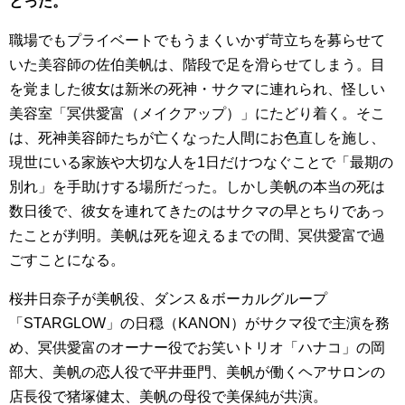
とった。
職場でもプライベートでもうまくいかず苛立ちを募らせて
いた美容師の佐伯美帆は、階段で足を滑らせてしまう。目
を覚ました彼女は新米の死神・サクマに連れられ、怪しい
美容室「冥供愛富（メイクアップ）」にたどり着く。そこ
は、死神美容師たちが亡くなった人間にお色直しを施し、
現世にいる家族や大切な人を1日だけつなぐことで「最期の
別れ」を手助けする場所だった。しかし美帆の本当の死は
数日後で、彼女を連れてきたのはサクマの早とちりであっ
たことが判明。美帆は死を迎えるまでの間、冥供愛富で過
ごすことになる。
桜井日奈子が美帆役、ダンス＆ボーカルグループ
「STARGLOW」の日穏（KANON）がサクマ役で主演を務
め、冥供愛富のオーナー役でお笑いトリオ「ハナコ」の岡
部大、美帆の恋人役で平井亜門、美帆が働くヘアサロンの
店長役で猪塚健太、美帆の母役で美保純が共演。