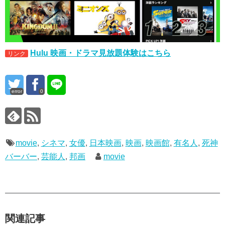
Hulu 映画・ドラマ見放題体験はこちら
リンク
error
0
movie
,
シネマ
,
女優
,
日本映画
,
映画
,
映画館
,
有名人
,
死神
バーバー
,
芸能人
,
邦画
movie
関連記事