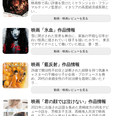
映画祭で高い評価を受けたミケランジェロ・フラン
マルティーノ監督が、イタリアの高度経済成長期と
い...
動画・映画レビューを見る
映画「氷血」作品情報
雪に閉ざされた世界を舞台に、家族の平穏な日常が
白い怪異に侵されていく様子を描いたホラー。 東京
でデザイナーとして働いていた稔は、妻・悠...
動画・映画レビューを見る
映画「藍反射」作品情報
26歳で難治性不妊症と診断された経験を持つ気象キ
ャスターの千種ゆり子が企画・プロデュースを務
め、20代の未婚女性の不妊治療を題材に描いたド
ラ...
動画・映画レビューを見る
映画「君の顔では泣けない」作品情報
2021年に出版され話題を集めた君嶋彼方の同名デビ
ュー小説を、芳根京子主演、髙橋海人共演で映画
化。お互いの心と体が入れ替わったまま15年の歳...