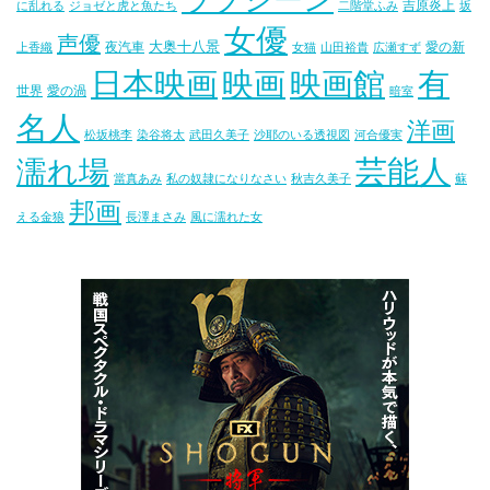
ラブシーン
吉原炎上
に乱れる
ジョゼと虎と魚たち
二階堂ふみ
坂
女優
声優
大奥十八景
夜汽車
愛の新
上香織
女猫
山田裕貴
広瀬すず
映画
映画館
有
日本映画
世界
愛の渦
暗室
名人
洋画
松坂桃李
染谷将太
武田久美子
沙耶のいる透視図
河合優実
芸能人
濡れ場
當真あみ
私の奴隷になりなさい
秋吉久美子
蘇
邦画
える金狼
長澤まさみ
風に濡れた女