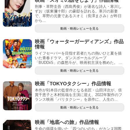
映画「スオミの話をしよう」作品情報
刑事・草野圭吾（西島秀俊）が著名な詩人・寒川し
ずお（坂東彌十郎）の豪邸を訪れる。寒川の新妻
で、草野の元妻であるスオミ（長澤まさみ）が昨日
から...
動画・映画レビューを見る
映画「ウォーターガーディアンズ」作品
情報
ライフセーバーを目指す若者たちの熱いひと夏を描
いた青春ドラマ。ダンスボーカルグループ
「BUDDiiS」の森愁斗が、映画初主演を務めた。 ...
動画・映画レビューを見る
映画「TOKYOタクシー」作品情報
本作が91本目の監督作となる名匠・山田洋次が、倍
賞千恵子と木村拓哉を主演に迎え、2022年製作のフ
ランス映画「パリタクシー」を原作に、人生の...
動画・映画レビューを見る
映画「地底への旅」作品情報
生命の循環を描いた「四つのいのち」がカンヌ国際