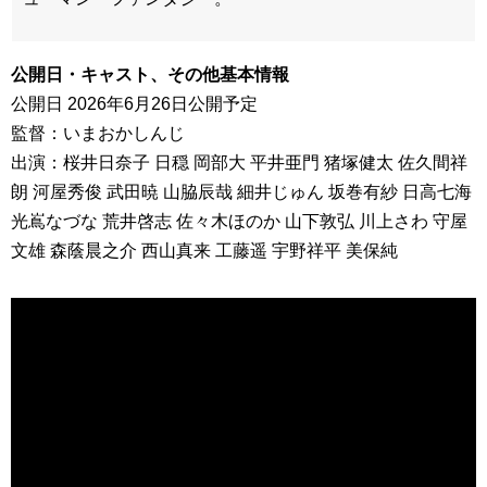
公開日・キャスト、その他基本情報
公開日 2026年6月26日公開予定
監督：いまおかしんじ
出演：桜井日奈子 日穏 岡部大 平井亜門 猪塚健太 佐久間祥
朗 河屋秀俊 武田暁 山脇辰哉 細井じゅん 坂巻有紗 日高七海
光嶌なづな 荒井啓志 佐々木ほのか 山下敦弘 川上さわ 守屋
文雄 森蔭晨之介 西山真来 工藤遥 宇野祥平 美保純