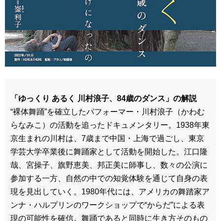
「ゆっくり あるく 川村浪子、84歳のダンス」の解説
“裸体舞踊”を確立したパフォーマー・川村浪子（かわむ
らなみこ）の活動を追ったドキュメンタリー。1938年東
京生まれの川村は、7歳まで中国・上海で過ごし、東京
学芸大学卒業後に舞踊家として活動を開始した。江口隆
哉、宮操子、旗野恵美、邦正美に師事し、数々の公演に
参加する一方、自然の中での知覚体験を通じて自身の表
現を見出していく。1980年代には、アメリカの舞踏家ア
ンナ・ハルプリンのワークショップで“からだ”による表
現の可能性を確信。舞踊であると同時に生き方そのもの