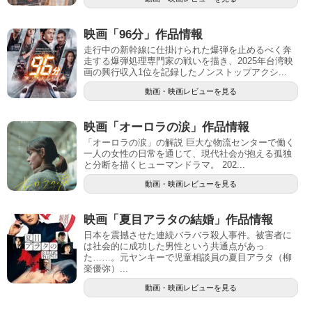
映画「96分」作品情報
走行中の新幹線に仕掛けられた爆弾を止めるべく奔
走する爆弾処理専門家の戦いを描き、2025年台湾映
画の興行収入1位を記録したノンストップアクシ...
動画・映画レビューを見る
映画「オーロラの涙」作品情報
「オーロラの涙」の解説 巨大な物流センターで働く
一人の女性の日常を通じて、現代社会が抱える孤独
と分断を描くヒューマンドラマ。 202...
動画・映画レビューを見る
映画「夏目アラタの結婚」作品情報
日本を震撼させた連続バラバラ殺人事件。被害者に
は社会的に成功した男性という共通点があっ
た……。元ヤンキーで児童相談員の夏目アラタ（柳
楽優弥）...
動画・映画レビューを見る