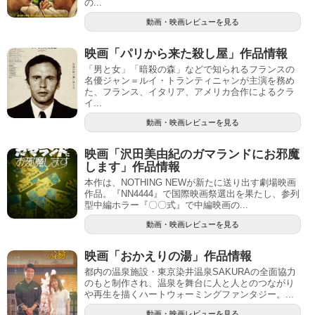
の...
動画・映画レビューを見る
映画「パリから来た殺し屋」作品情報
「男と女」「暗殺の森」などで知られるフランスの
名優ジャン＝ルイ・トランティニャンが主演を務め
た、フランス、イタリア、アメリカ合作によるクラ
イ...
動画・映画レビューを見る
映画「沢田美由紀のガマランドにお邪魔
します」作品情報
本作は、NOTHING NEWが新たに送り出す劇場映画
作品。『NN4444』で国際映画祭選出を果たし、参列
型中編ホラー『〇〇式』で中編映画の...
動画・映画レビューを見る
映画「おかえりの湯」作品情報
都内の温泉施設・東京染井温泉SAKURAの全面協力
のもと制作され、温泉を舞台に人と人とのつながり
や再生を描くハートウォーミングファンタジー。...
動画・映画レビューを見る