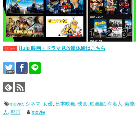
Hulu 映画・ドラマ見放題体験はこちら
リンク
error
0
movie
,
シネマ
,
女優
,
日本映画
,
映画
,
映画館
,
有名人
,
芸能
人
,
邦画
movie