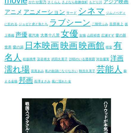
movie
アジア映画
かたせ梨乃
さくらん
さよなら歌舞伎町
もどり川
シネマ
アニメ
アニメーション
サード
ジムノペディ
ラブシーン
吉原炎上
に乱れる
ジョゼと虎と魚たち
二階堂ふみ
坂
女優
声優
大奥十八景
夜汽車
愛の新
上香織
女猫
山田裕貴
広瀬すず
映画
映画館
有
日本映画
世界
愛の渦
暗室
名人
洋画
松坂桃李
染谷将太
武田久美子
沙耶のいる透視図
河合優実
芸能人
濡れ場
當真あみ
私の奴隷になりなさい
秋吉久美子
蘇
邦画
える金狼
長澤まさみ
風に濡れた女