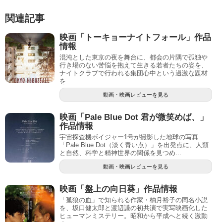
関連記事
映画「トーキョーナイトフォール」作品
情報
混沌とした東京の夜を舞台に、都会の片隅で孤独や
行き場のない苦悩を抱えて生きる若者たちの姿を、
ナイトクラブで行われる集団心中という過激な題材
を...
動画・映画レビューを見る
映画「Pale Blue Dot 君が微笑めば、」
作品情報
宇宙探査機ボイジャー1号が撮影した地球の写真
「Pale Blue Dot（淡く青い点）」を出発点に、人類
と自然、科学と精神世界の関係を見つめ...
動画・映画レビューを見る
映画「盤上の向日葵」作品情報
「孤狼の血」で知られる作家・柚月裕子の同名小説
を、坂口健太郎と渡辺謙の初共演で実写映画化した
ヒューマンミステリー。昭和から平成へと続く激動