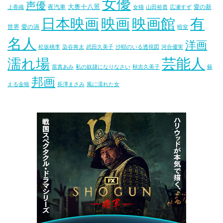
女優
声優
大奥十八景
夜汽車
愛の新
上香織
女猫
山田裕貴
広瀬すず
映画
映画館
有
日本映画
世界
愛の渦
暗室
名人
洋画
松坂桃李
染谷将太
武田久美子
沙耶のいる透視図
河合優実
芸能人
濡れ場
當真あみ
私の奴隷になりなさい
秋吉久美子
蘇
邦画
える金狼
長澤まさみ
風に濡れた女