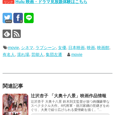
Hulu 映画・ドラマ見放題体験はこちら
リンク
error
0
movie
,
シネマ
,
ラブシーン
,
女優
,
日本映画
,
映画
,
映画館
,
有名人
,
濡れ場
,
芸能人
,
集団左遷
movie
関連記事
辻沢杏子 「大奥十八景」映画作品情報
辻沢杏子 大奥十八景 鈴木則文監督が放つ絢爛豪華な
スペクタクル大作。4代将軍・徳川家綱の世継ぎをめ
ぐり、大奥で繰り広げられる愛憎劇を描く。“...