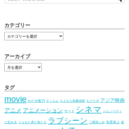
カテゴリー
アーカイブ
タグ
movie
アジア映画
かたせ梨乃
さくらん
さよなら歌舞伎町
もどり川
シネマ
アニメ
アニメーション
サード
ジムノペディ
ラブシーン
吉原炎上
に乱れる
ジョゼと虎と魚たち
二階堂ふみ
坂