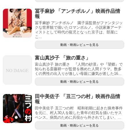
冨手麻妙 「アンチポルノ」映画作品情
報
冨手麻妙 アンチポルノ 園子温監督がファンタジッ
クな世界観で描いたロマンポルノ。小説家兼アーテ
ィストとして時代の寵児となった京子は、部屋に
こ...
動画・映画レビューを見る
富山真沙子 「旅の重さ」
富山真沙子 旅の重さ 『人間の砂漠』や『望郷』で
知られる斎藤耕一が監督を務めた人間ドラマ。数多
くの男性の出入りが激しい母親に嫌気が差した16...
動画・映画レビューを見る
田中美佐子 「丑三つの村」映画作品情
報
田中美佐子 丑三つの村 昭和初期に起きた猟奇事件
を元に、村人30人を殺した青年の狂気を描いたサス
ペンス。病気のために兵役から外されてしまい、...
動画・映画レビューを見る