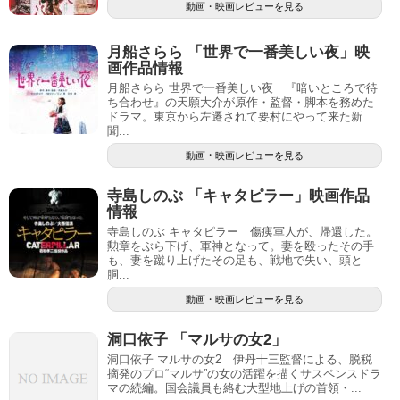
動画・映画レビューを見る
月船さらら 「世界で一番美しい夜」映
画作品情報
月船さらら 世界で一番美しい夜 『暗いところで待
ち合わせ』の天願大介が原作・監督・脚本を務めた
ドラマ。東京から左遷されて要村にやって来た新
聞...
動画・映画レビューを見る
寺島しのぶ 「キャタピラー」映画作品
情報
寺島しのぶ キャタピラー 傷痍軍人が、帰還した。
勲章をぶら下げ、軍神となって。妻を殴ったその手
も、妻を蹴り上げたその足も、戦地で失い、頭と
胴...
動画・映画レビューを見る
洞口依子 「マルサの女2」
洞口依子 マルサの女2 伊丹十三監督による、脱税
摘発のプロ“マルサ”の女の活躍を描くサスペンスドラ
マの続編。国会議員も絡む大型地上げの首領・...