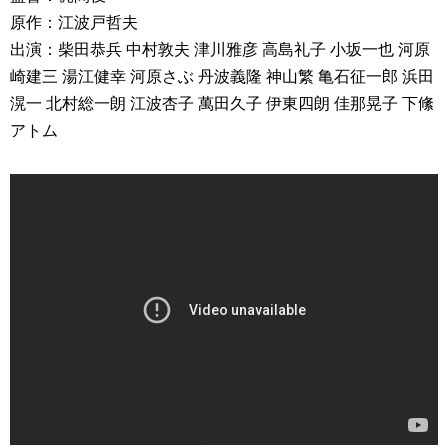
原作：江波戸哲夫
出演：柴田恭兵 中村敦夫 津川雅彦 高島礼子 小坂一也 河原
崎建三 湯江健幸 河原さぶ 丹波義隆 神山繁 亀石征一郎 浜田
滉一 北村総一朗 江波杏子 萬田久子 伊東四朗 佳那晃子 下絛
アトム