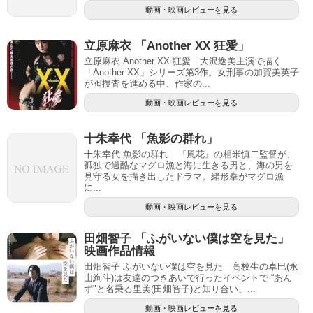
動画・映画レビューを見る
立原麻衣 「Another XX 狂愛」
立原麻衣 Another XX 狂愛 大沢逸美主演で描く
「Another XX」シリーズ第3作。女刑事の加賀美英子
が囮捜査を進める中、作家の...
動画・映画レビューを見る
十朱幸代 「魚影の群れ」
十朱幸代 魚影の群れ 『風花』の相米慎二監督が、
孤独で過酷なマグロ漁と海に生きる男と、海の男を
見守る女を描き出したドラマ。緒形拳がマグロ漁
に...
動画・映画レビューを見る
田畑智子 「ふがいない僕は空を見た」
映画作品情報
田畑智子 ふがいない僕は空を見た 高校生の卓巳(永
山絢斗)は友達のつきあいで行ったイベントで “あん
ず"と名乗る里美(田畑智子)と知り合い、...
動画・映画レビューを見る