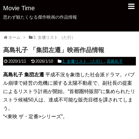
Movie Time
思わず観たくなる傑作映画の作品情報
ホーム
3. 女優リスト （た行）
高島礼子 「集団左遷」映画作品情報
2020/1/11
2026/1/10
3. 女優リスト （た行）
,
高島礼子
高島礼子 集団左遷
平成不況を象徴した社会派ドラマ。バブ
ル崩壊で経営の危機に瀕する太陽不動産で、副社長の提案
によるリストラ計画が開始。“首都圏特販部”に集められたリ
ストラ候補50人は、達成不可能な販売目標を課されてしま
う。
“<東映 ザ・定番>シリーズ”。