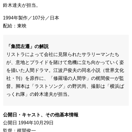
鈴木達夫が担当。
1994年製作／107分／日本
配給：東映
「集団左遷」の解説
リストラによって会社に見限られたサラリーマンたち
が、意地とプライドを賭けて危機に立ち向かっていく姿
を描いた人間ドラマ。江波戸俊夫の同名小説（世界文化
社・刊）を原作に、「修羅場の人間学」の梶間俊一が監
督。脚本は「ラストソング」の野沢尚、撮影は「横浜ば
っくれ隊」の鈴木達夫が担当。
公開日・キャスト、その他基本情報
公開日 1994年10月29日
監督：梶間俊一